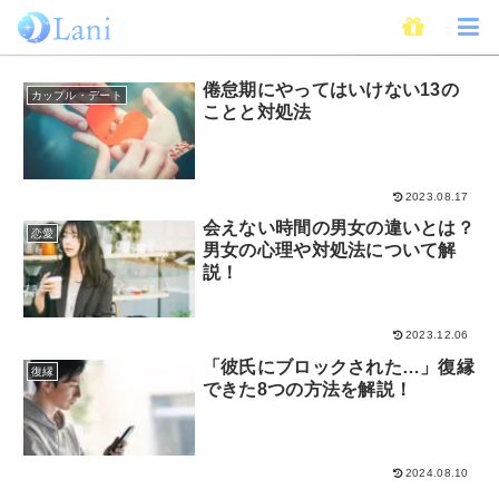
恋愛心理
倦怠期にやってはいけない13の
カップル・デート
ことと対処法
2023.08.17
会えない時間の男女の違いとは？
恋愛
男女の心理や対処法について解
説！
2023.12.06
「彼氏にブロックされた…」復縁
復縁
できた8つの方法を解説！
2024.08.10