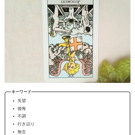
キーワード
失望
後悔
不調
行き詰り
無念