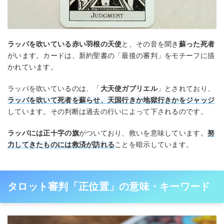
ラッパを吹いている赤い羽根の天使
と、その音を聞き
蘇った死者
がいます。カードは、新約聖書の「最後の審判」をモチーフに描
かれています。
ラッパを吹いているのは、「
大天使ガブリエル
」とされており、
ラッパを吹いて死者を蘇らせ、天国行きか地獄行きかをジャッジ
しています。その判断は過去の行いによって下されるのです。
ラッパには正十字の旗
がついており、救いを意味しています。
努
力してきたものには救済が訪れる
ことを暗示しています。
タロット審判「正位置」の意味・キーワード