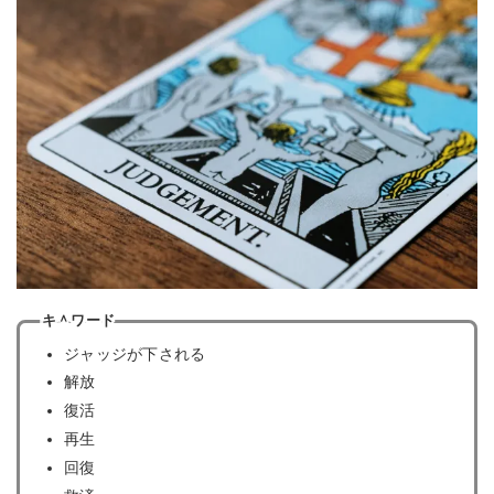
キ＾ワード
ジャッジが下される
解放
復活
再生
回復