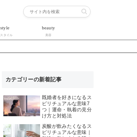
estyle
beauty
フスタイル
美容
カテゴリーの新着記事
既婚者を好きになるス
ピリチュアルな意味7
つ｜運命・執着の見分
け方と対処法
炭酸が飲みたくなるス
ピリチュアルな意味｜