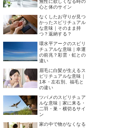
無性に欲しくなる時の
心と体のサイン
なくしたお守りが見つ
かったスピリチュアル
な意味｜そのまま持
つ？返納する？
環水平アークのスピリ
チュアルな意味｜幸運
の前兆？彩雲・虹との
違い
眉毛に白髪が生えるス
ピリチュアルな意味｜
1本・左右別、福毛と
の違い
ツバメのスピリチュア
ルな意味｜家に来る・
二羽・巣・横切るサイ
ン
家の中で物がなくなる