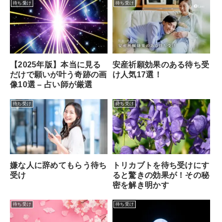
待ち受け
待ち受け
【2025年版】本当に見る
安産祈願効果のある待ち受
だけで願いが叶う奇跡の画
け人気17選！
像10選 – 占い師が厳選
待ち受け
待ち受け
嫌な人に辞めてもらう待ち
トリカブトを待ち受けにす
受け
ると驚きの効果が！その秘
密を解き明かす
待ち受け
待ち受け