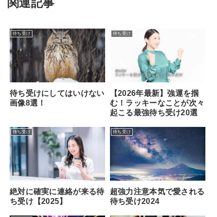
関連記事
待ち受け
待ち受け
待ち受けにしてはいけない
【2026年最新】強運を掴
画像8選！
む！ラッキーなことが次々
起こる最強待ち受け20選
待ち受け
待ち受け
超強力注意本気で愛される
絶対に確実に連絡が来る待
待ち受け2024
ち受け【2025】