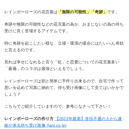
レインボーローズの花言葉は
「無限の可能性」「奇跡」
です。
奇跡や無限の可能性などの花言葉の為か、おまじないの為の待ち
受けに良く登場するアイテムです。
特に奇跡を起こしたい様な、立場・環境の場合にはたいへん有効
と言えるのです。
見れば幸せになれると言う「虹」と恋愛についての花言葉多い
「薔薇」のコラボは最強といえるでしょう。
レインボーローズは割と簡単に手作り出来るので、自宅で作って
思いを込めて写真に納めて、待ち受け画像にして見てはいかかで
しょう？
こちらでご紹介していますので、参考になさって下さい！
レインボーローズの作り方
【2022年最新】音信不通の人から連
絡が来る待ち受け画像 (lani.co.jp)