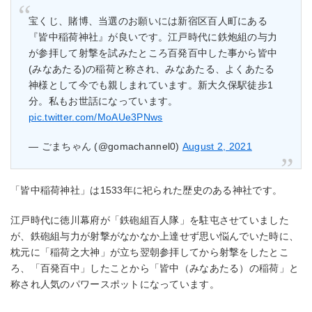
宝くじ、賭博、当選のお願いには新宿区百人町にある
『皆中稲荷神社』が良いです。江戸時代に鉄炮組の与力
が参拝して射撃を試みたところ百発百中した事から皆中
(みなあたる)の稲荷と称され、みなあたる、よくあたる
神様として今でも親しまれています。新大久保駅徒歩1
分。私もお世話になっています。
pic.twitter.com/MoAUe3PNws
— ごまちゃん (@gomachannel0)
August 2, 2021
「皆中稲荷神社」は1533年に祀られた歴史のある神社です。
江戸時代に徳川幕府が「鉄砲組百人隊」を駐屯させていました
が、鉄砲組与力が射撃がなかなか上達せず思い悩んでいた時に、
枕元に「稲荷之大神」が立ち翌朝参拝してから射撃をしたとこ
ろ、「百発百中」したことから「皆中（みなあたる）の稲荷」と
称され人気のパワースポットになっています。