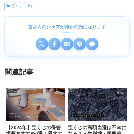
宝くじ（16）
皆さんのシェアが誰かの光になります
関連記事
宝くじ
宝くじ
【2024年】宝くじの保管
宝くじの高額当選は不幸に
場所おすすめ6選！風水の
なる？人生崩壊・家庭崩