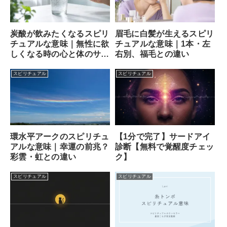
炭酸が飲みたくなるスピリ
眉毛に白髪が生えるスピリ
チュアルな意味｜無性に欲
チュアルな意味｜1本・左
しくなる時の心と体のサイ
右別、福毛との違い
ン
スピリチュアル
スピリチュアル
【1分で完了】サードアイ
環水平アークのスピリチュ
診断【無料で覚醒度チェッ
アルな意味｜幸運の前兆？
ク】
彩雲・虹との違い
スピリチュアル
スピリチュアル