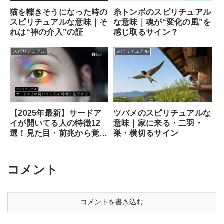
猫を轢きそうになった時の
糸トンボのスピリチュアル
スピリチュアルな意味｜そ
な意味｜魂が“変化の風”を
れは“神の介入”の証
感じ取るサイン？
スピリチュアル
スピリチュアル
ツバメのスピリチュアルな
【2025年最新】サードア
意味｜家に来る・二羽・
イが開いてる人の特徴12
巣・横切るサイン
選！見た目・前兆から覚醒
のサイン、専門家が教える
安全な開き方まで徹底解説
コメント
コメントを書き込む