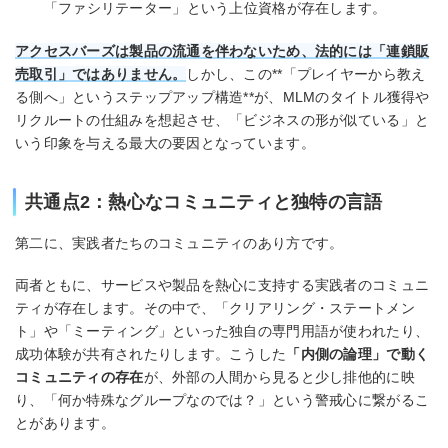
「ファシリテーター」という上位資格が存在します。
アクセスバーズは製品の流通を伴わないため、法的には「連鎖販
売取引」ではありません。
しかし、この**「プレイヤーから教え
る側へ」というステップアップ構造**が、MLMのタイトル獲得や
リクルートの仕組みを想起させ、「ビジネスの形が似ている」と
いう印象を与える最大の要因となっています。
共通点2：熱心なコミュニティと独特の言語
第二に、実践者たちのコミュニティのあり方です。
両者ともに、サービスや製品を熱心に支持する実践者のコミュニ
ティが存在します。その中で、「クリアリング・ステートメン
ト」や「ミーティング」といった独自の専門用語が使われたり、
成功体験が共有されたりします。こうした
「内側の論理」で動く
コミュニティの存在
が、外部の人間から見ると少し排他的に映
り、「何か特殊なグループなのでは？」という警戒心に繋がるこ
とがあります。