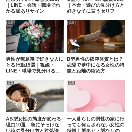
｜LINE・会話・職場でわ
｜本命・遊びの見分け方と
かる脈ありサイン
好きな子に言うセリフ
恋愛
恋愛
男性が無意識で好きな人に
B型男性の依存体質とは？
とる行動15選｜視線・
恋愛で夢中になる女性の特
LINE・職場で見分ける方
徴と距離の縮め方
法
恋愛
恋愛
AB型女性の態度が変わる
一人暮らしの男性の家に行
理由10選｜急にそっけな
っても何もされない女性の
い時の見分け方と対処法
特徴｜脈あり・脈なしの見