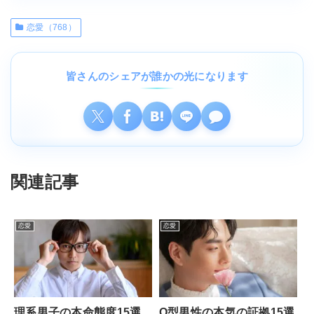
恋愛（768）
皆さんのシェアが誰かの光になります
関連記事
恋愛
恋愛
理系男子の本命態度15選
O型男性の本気の証拠15選