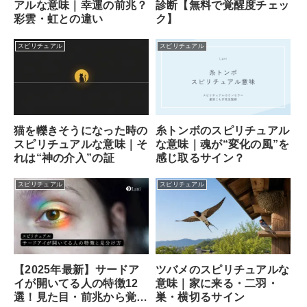
診断【無料で覚醒度チェッ
アルな意味｜幸運の前兆？
ク】
彩雲・虹との違い
スピリチュアル
スピリチュアル
猫を轢きそうになった時の
糸トンボのスピリチュアル
スピリチュアルな意味｜そ
な意味｜魂が“変化の風”を
れは“神の介入”の証
感じ取るサイン？
スピリチュアル
スピリチュアル
ツバメのスピリチュアルな
【2025年最新】サードア
意味｜家に来る・二羽・
イが開いてる人の特徴12
巣・横切るサイン
選！見た目・前兆から覚醒