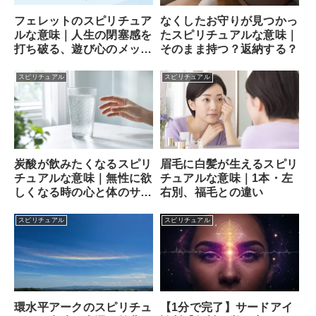
フェレットのスピリチュア
なくしたお守りが見つかっ
ルな意味｜人生の閉塞感を
たスピリチュアルな意味｜
打ち破る、遊び心のメッセ
そのまま持つ？返納する？
ンジャー
スピリチュアル
スピリチュアル
炭酸が飲みたくなるスピリ
眉毛に白髪が生えるスピリ
チュアルな意味｜無性に欲
チュアルな意味｜1本・左
しくなる時の心と体のサイ
右別、福毛との違い
ン
スピリチュアル
スピリチュアル
【1分で完了】サードアイ
環水平アークのスピリチュ