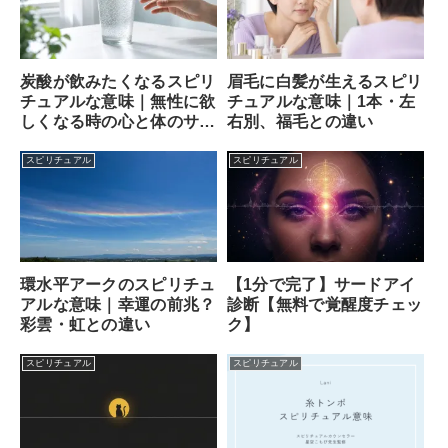
炭酸が飲みたくなるスピリ
眉毛に白髪が生えるスピリ
チュアルな意味｜無性に欲
チュアルな意味｜1本・左
しくなる時の心と体のサイ
右別、福毛との違い
ン
スピリチュアル
スピリチュアル
【1分で完了】サードアイ
環水平アークのスピリチュ
診断【無料で覚醒度チェッ
アルな意味｜幸運の前兆？
ク】
彩雲・虹との違い
スピリチュアル
スピリチュアル