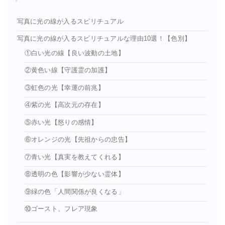
写真に光の線が入るスピリチュアル
写真に光の線が入るスピリチュアルな理由10選！【色別】
①白い光の線【良い波動の土地】
②黄色い線【守護霊の加護】
③虹色の光【幸運の前兆】
④紫の光【高次元の存在】
⑤赤い光【怒りの感情】
⑥オレンジの光【先祖からの忠告】
⑦青い光【真実を教えてくれる】
⑧透明の色【影響が少ない霊体】
⑨緑の色「人間関係が良くなる」
⑩ゴースト、フレア現象