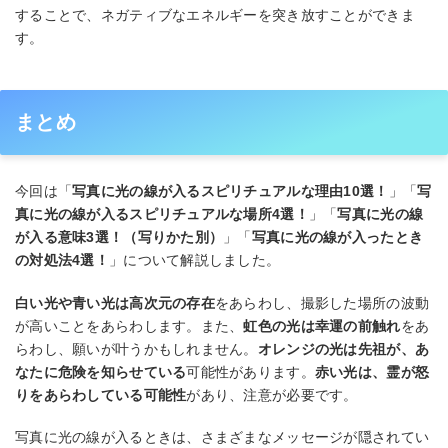
することで、ネガティブなエネルギーを突き放すことができま
す。
まとめ
今回は「
写真に光の線が入るスピリチュアルな理由10選！
」「
写
真に光の線が入るスピリチュアルな場所4選！
」「
写真に光の線
が入る意味3選！（写りかた別）
」「
写真に光の線が入ったとき
の対処法4選！
」について解説しました。
白い光や青い光は高次元の存在
をあらわし、撮影した場所の波動
が高いことをあらわします。また、
虹色の光は幸運の前触れ
をあ
らわし、願いが叶うかもしれません。
オレンジの光は先祖が、あ
なたに危険を知らせている
可能性があります。
赤い光は、霊が怒
りをあらわしている可能性
があり、注意が必要です。
写真に光の線が入るときは、さまざまなメッセージが隠されてい