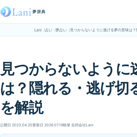
夢辞典
Lani
占い
夢占い
見つからないように逃げる夢の意味は？
見つからないように
は？隠れる・逃げ切
を解説
公開日 2023.04.20
更新日 2026.07.19
執筆 合同会社Lani