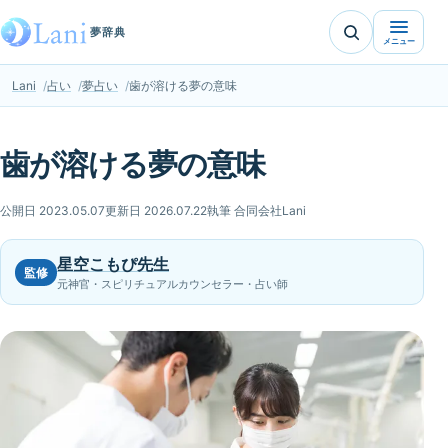
夢辞典
メニュー
Lani
占い
夢占い
歯が溶ける夢の意味
歯が溶ける夢の意味
公開日 2023.05.07
更新日 2026.07.22
執筆 合同会社Lani
星空こもぴ先生
監修
元神官・スピリチュアルカウンセラー・占い師