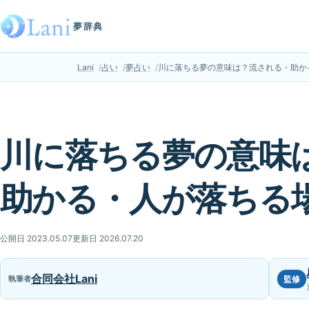
夢辞典
Lani
占い
夢占い
川に落ちる夢の意味は？流される・助か
川に落ちる夢の意味
助かる・人が落ちる
公開日 2023.05.07
更新日 2026.07.20
合同会社Lani
執筆者
監修