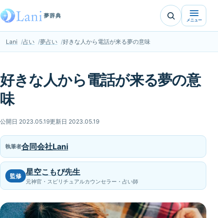
夢辞典
メニュー
Lani
占い
夢占い
好きな人から電話が来る夢の意味
好きな人から電話が来る夢の意
味
公開日 2023.05.19
更新日 2023.05.19
合同会社Lani
執筆者
星空こもぴ先生
監修
元神官・スピリチュアルカウンセラー・占い師