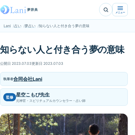
夢辞典
メニュー
Lani
占い
夢占い
知らない人と付き合う夢の意味
知らない人と付き合う夢の意味
公開日 2023.07.03
更新日 2023.07.03
合同会社Lani
執筆者
星空こもぴ先生
監修
元神官・スピリチュアルカウンセラー・占い師