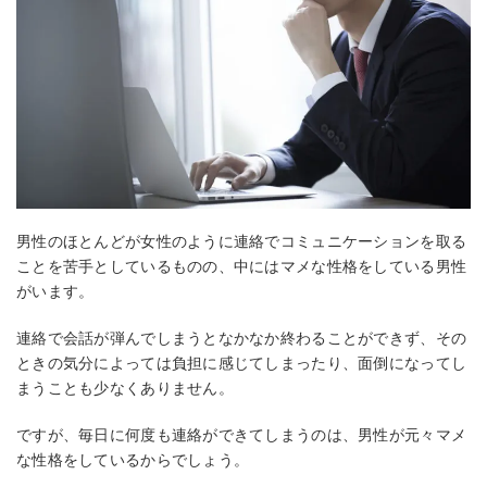
男性のほとんどが女性のように連絡でコミュニケーションを取る
ことを苦手としているものの、中にはマメな性格をしている男性
がいます。
連絡で会話が弾んでしまうとなかなか終わることができず、その
ときの気分によっては負担に感じてしまったり、面倒になってし
まうことも少なくありません。
ですが、毎日に何度も連絡ができてしまうのは、男性が元々マメ
な性格をしているからでしょう。