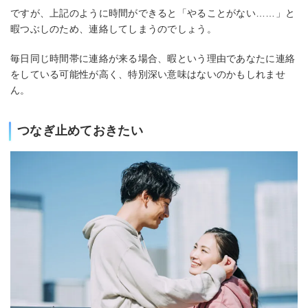
ですが、上記のように時間ができると「やることがない……」と
暇つぶしのため、連絡してしまうのでしょう。
毎日同じ時間帯に連絡が来る場合、暇という理由であなたに連絡
をしている可能性が高く、特別深い意味はないのかもしれませ
ん。
つなぎ止めておきたい