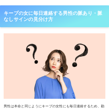
キープの女に毎日連絡する男性の脈あり・脈
なしサインの見分け方
男性は本命と同じようにキープの女性にも毎日連絡するため、勘