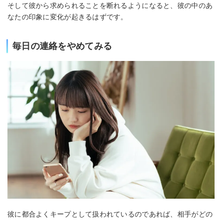
そして彼から求められることを断れるようになると、彼の中のあ
なたの印象に変化が起きるはずです。
毎日の連絡をやめてみる
彼に都合よくキープとして扱われているのであれば、相手がどの