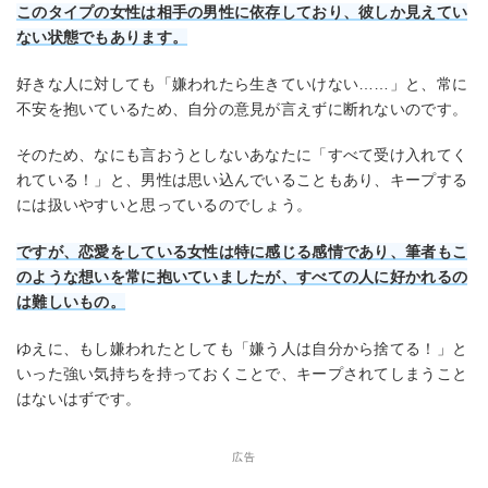
このタイプの女性は相手の男性に依存しており、彼しか見えてい
ない状態でもあります。
好きな人に対しても「嫌われたら生きていけない……」と、常に
不安を抱いているため、自分の意見が言えずに断れないのです。
そのため、なにも言おうとしないあなたに「すべて受け入れてく
れている！」と、男性は思い込んでいることもあり、キープする
には扱いやすいと思っているのでしょう。
ですが、恋愛をしている女性は特に感じる感情であり、筆者もこ
のような想いを常に抱いていましたが、すべての人に好かれるの
は難しいもの。
ゆえに、もし嫌われたとしても「嫌う人は自分から捨てる！」と
いった強い気持ちを持っておくことで、キープされてしまうこと
はないはずです。
広告