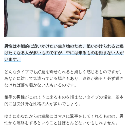
男性は本能的に追いかけたい生き物のため、追いかけられると逃
げたくなる人が多いものですが、中には来るものを拒まない人が
います。
どんなタイプでも好意を寄せられると嬉しく感じるものですが、
あなたに対して気遣っている場合もあり、連絡が来ると必ず返さ
なければ落ち着かない人もいるのです。
相手の男性がこのように来るものを拒まないタイプの場合、基本
的には受け身な性格の人が多いでしょう。
ゆえにあなたからの連絡にはマメに返事をしてくれるものの、男
性から連絡をするということはほとんどないかもしれません。