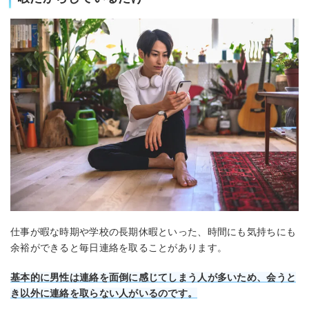
仕事が暇な時期や学校の長期休暇といった、時間にも気持ちにも
余裕ができると毎日連絡を取ることがあります。
基本的に男性は連絡を面倒に感じてしまう人が多いため、会うと
き以外に連絡を取らない人がいるのです。