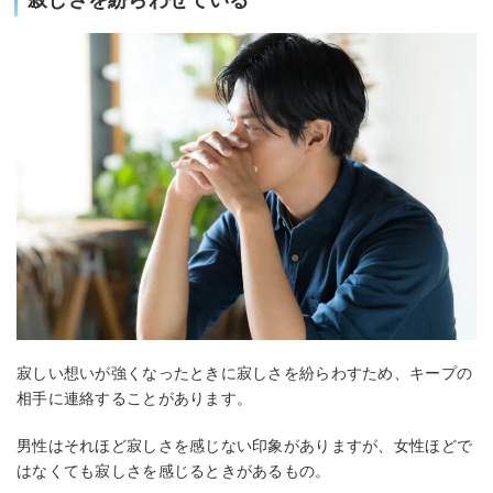
寂しさを紛らわせている
寂しい想いが強くなったときに寂しさを紛らわすため、キープの
相手に連絡することがあります。
男性はそれほど寂しさを感じない印象がありますが、女性ほどで
はなくても寂しさを感じるときがあるもの。