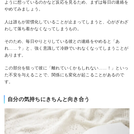
ように想っているのかなど反応を見るため、まずは毎日の連絡を
やめてみましょう。
人は誰もが習慣化していることが止まってしまうと、心がざわざ
わして落ち着かなくなってしまうもの。
そのため、毎日やりとりしている彼との連絡をやめると「あ
れ……？」と、強く意識して冷静でいれなくなってしまうことが
あります。
この部分を狙って彼に「離れていくかもしれない……！」といっ
た不安を与えることで、関係にも変化が起こることがあるので
す。
自分の気持ちにきちんと向き合う