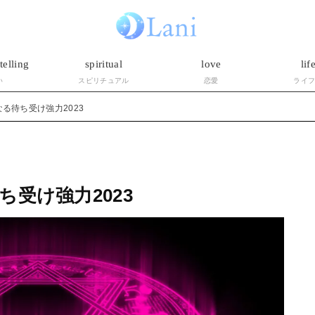
telling
spiritual
love
lif
い
スピリチュアル
恋愛
ライ
る待ち受け強力2023
受け強力2023