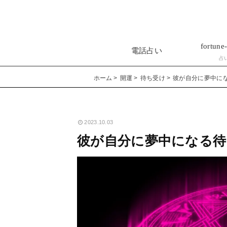
fortune-
電話占い
占
ホーム
開運
待ち受け
彼が自分に夢中にな
2023.10.03
彼が自分に夢中になる待ち