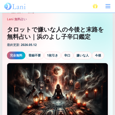
無料占いへ戻る
Lani 無料占い
タロットで嫌いな人の今後と末路を
無料占い｜浜のよし子辛口鑑定
最終更新:
2026.05.12
完全無料
登録不要
1枚引き
辛口
嫌いな人
今後