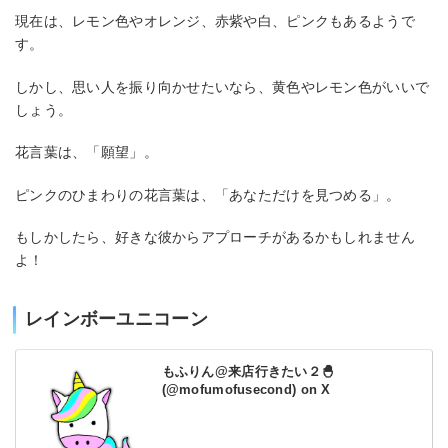
現在は、レモン色やオレンジ、赤紫や白、ピンクもあるようで
す。
しかし、思い人を振り向かせたいなら、黄色やレモン色がいいで
しょう。
花言葉は、「願望」。
ピンクのひまわりの花言葉は、「あなただけを見つめる」。
もしかしたら、好きな彼からアプローチがあるかもしれません
よ！
レインボーユニコーン
もふりん@来店行きたい２🐣
(@mofumofusecond) on X
初回最大10000円分無料
エキサイト電話占い
はこちら