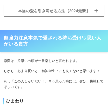
本当の愛を引き寄せる方法【2024最新】
超強力注意本気で愛される待ち受け♡思い人
がいる貴方
恋愛は、片思いの頃が一番楽しいと言われます。
しかし、あまり長いと、精神衛生上にも良くないと思います！
星叶先生
気功とヒーリングの力で、あなたの人生を輝かせる
料金：
1分/
374 円
占歴：
46年 3ヶ月
もし「この人しかいない！」そう思った時には、ぜひ、挑戦して
ほしいです。
プロフィール
ひまわり