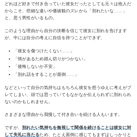
どれほど好きで付き合っていた彼女だったとしても元々は他人だ
からこそ、些細な違いや価値観のズレから「別れたいな……」
と、思う男性がいるもの。
このような理由から自分の決断を信じて彼女に別れを告げます
が、中には自分の考えに自信を持つことができず、
「彼女を傷つけたくない……」
「情があるため踏ん切りがつかない」
「後悔しないか不安」
「別れ話をすることが面倒……」
などといって自分の気持ちはもちろん彼女を想うゆえに考えがブ
レてしまい、頭では思っていてもなかなか伝えられずに別れられ
ないのかもしれません。
さまざまな理由から我慢して付き合いを続ける人もいます。
ですが、
別れたい気持ちを無視して関係を続けることは彼女に対
して失礼に当たる
ため、たとえ面倒に感じてもまずはしっかりと