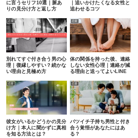
に言うセリフ10選｜脈あ
｜追いかけたくなる女性と
りの見分け方と返し方
追わせるコツ
恋愛
恋愛
別れてすぐ付き合う男の心
体の関係を持った後、連絡
理｜復縁しやすい？続かな
しない女性心理｜連絡が減
い理由と見極め方
る理由と送ってよいLINE
恋愛
恋愛
彼女がいるかどうかの見分
バツイチ子持ち男性と付き
け方｜本人に聞かずに真相
合う覚悟があなたにはあ
を知る方法とは？
る？