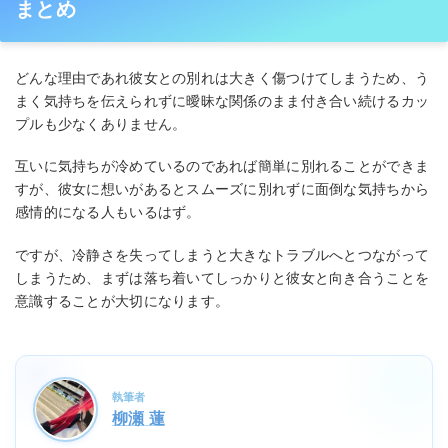
まとめ
どんな理由であれ彼女との別れは大きく傷つけてしまうため、う
まく気持ちを伝えられずに曖昧な関係のまま付き合い続けるカッ
プルも少なくありません。
互いに気持ちが冷めているのであれば簡単に別れることができま
すが、彼女に想いがあるとスムーズに別れずに面倒な気持ちから
感情的になる人もいるはず。
ですが、冷静さを失ってしまうと大きなトラブルへとつながって
しまうため、まずは落ち着いてしっかりと彼女と向き合うことを
意識することが大切になります。
執筆者
柳瀬 蓮