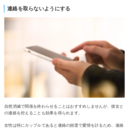
連絡を取らないようにする
自然消滅で関係を終わらせることはおすすめしませんが、彼女と
の連絡を控えることも効果を得られます。
女性は特にカップルであると連絡の頻度で愛情を計るため、連絡