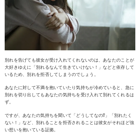
別れを告げても彼女が受け入れてくれないのは、あなたのことが
大好きゆえに「別れるなんて生きていけない！」などと依存して
いるため、別れを拒否してしまうのでしょう。
あなたに対して不満を抱いていたり気持ちが冷めていると、急に
別れを切り出してもあなたの気持ちを受け入れて別れてくれるは
ず。
ですが、あなたの気持ちを聞いて「どうしてなの⁉︎」「別れたく
ない！」など、別れることを拒否されることは彼女がそれほど強
い想いを抱いている証拠。