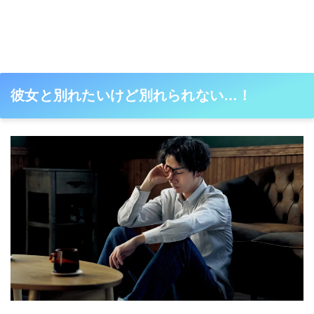
彼女と別れたいけど別れられない…！