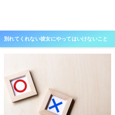
別れてくれない彼女にやってはいけないこと