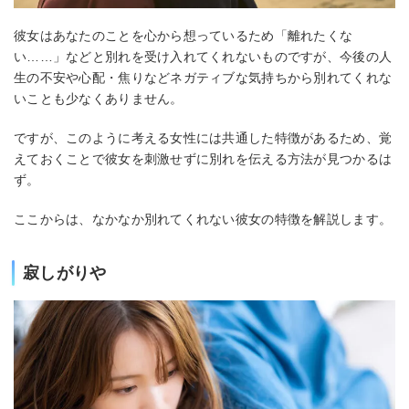
彼女はあなたのことを心から想っているため「離れたくな
い……」などと別れを受け入れてくれないものですが、今後の人
生の不安や心配・焦りなどネガティブな気持ちから別れてくれな
いことも少なくありません。
ですが、このように考える女性には共通した特徴があるため、覚
えておくことで彼女を刺激せずに別れを伝える方法が見つかるは
ず。
ここからは、なかなか別れてくれない彼女の特徴を解説します。
寂しがりや