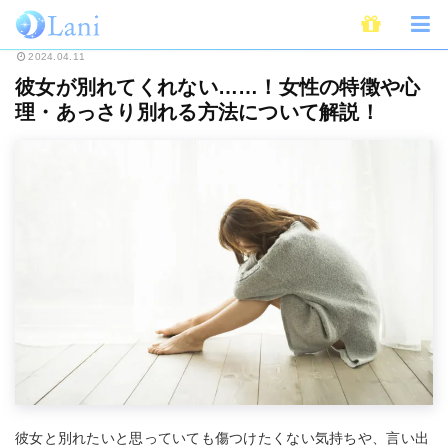
ホーム
恋愛
彼女が別れてくれない……！女性の特徴や心理・あっさり別れ
2024.04.11
彼女が別れてくれない……！女性の特徴や心
理・あっさり別れる方法について解説！
彼女と別れたいと思っていても傷つけたくない気持ちや、言い出