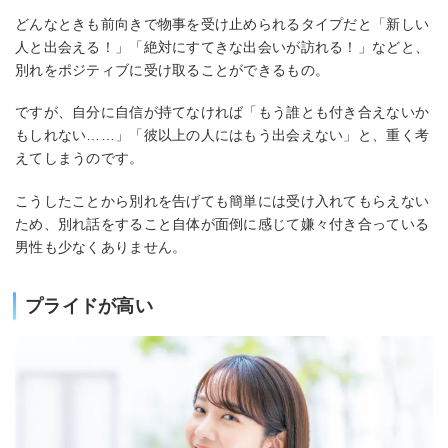
どんなときも前向きで物事を受け止められるタイプだと「新しい
人と出会える！」「絶対にすてきな出会いが訪れる！」などと、
別れをポジティブに受け取ることができるもの。
ですが、自分に自信が持てなければ「もう誰とも付き合えないか
もしれない……」「彼以上の人にはもう出会えない」と、重く考
えてしまうのです。
こうしたことから別れを告げても簡単には受け入れてもらえない
ため、別れ話をすること自体が面倒に感じて嫌々付き合っている
男性も少なくありません。
プライドが高い