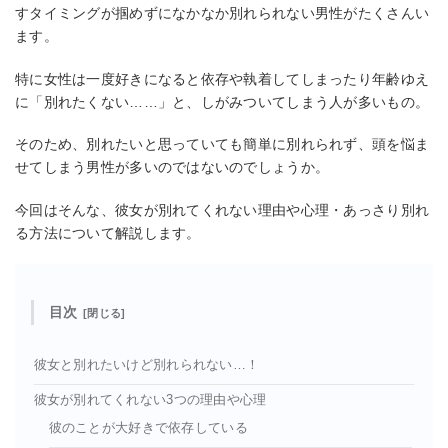
すタイミングが掴めずになかなか別れられない男性がたくさんい
ます。
特に女性は一度好きになると依存や執着してしまったり年齢ゆえ
に「別れたくない……」と、しがみついてしまう人が多いもの。
そのため、別れたいと思っていても簡単に別れられず、頭を悩ま
せてしまう男性が多いのではないのでしょうか。
今回はそんな、彼女が別れてくれない理由や心理・あっさり別れ
る方法について解説します。
目次
彼女と別れたいけど別れられない…！
彼女が別れてくれない3つの理由や心理
彼のことが大好きで依存している