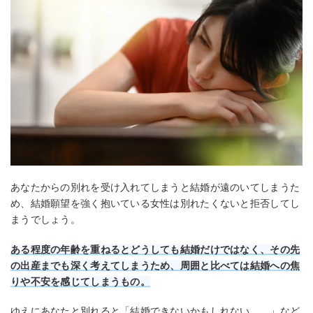
あなたからの別れを受け入れてしまうと結婚が遠のいてしまうた
め、結婚願望を強く抱いている女性は別れたくないと拒否してし
まうでしょう。
ある程度の年齢を重ねるとどうしても結婚だけではなく、その先
の出産までも深く考えてしまうため、周囲と比べては結婚への焦
りや不安を感じてしまうもの。
ゆえにあなたと別れると「結婚できないかもしれない……」など