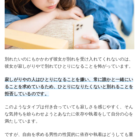
別れたいのにもかかわず彼女が別れを受け入れてくれないのは、
彼女が寂しがりやで別れてひとりになることを怖がっています。
寂しがりやの人はひとりになることを嫌い、常に誰かと一緒にい
ることを求めているため、ひとりになりたくないと別れることを
拒否しているのです。
このようなタイプは付き合っていても寂しさを感じやすく、そん
な気持ちを紛らわせようとあなたに依存や執着をして自分の心を
満たしています。
ですが、自由を求める男性の性質的に依存や執着はどうしても重