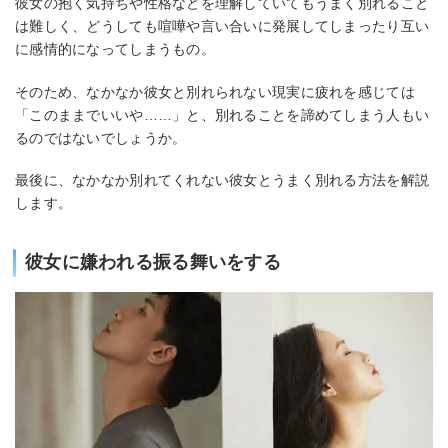
彼女の抱く気持ちや性格などを理解していてもうまく別れること
は難しく、どうしても喧嘩や言い合いに発展してしまったり互い
に感情的になってしまうもの。
そのため、なかなか彼女と別れられない現実に疲れを感じては
「このままでいいや……」と、別れることを諦めてしまう人もい
るのではないでしょうか。
最後に、なかなか別れてくれない彼女とうまく別れる方法を解説
します。
彼女に嫌われる振る舞いをする