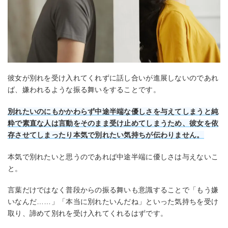
彼女が別れを受け入れてくれずに話し合いが進展しないのであれ
ば、嫌われるような振る舞いをすることです。
別れたいのにもかかわらず中途半端な優しさを与えてしまうと純
粋で素直な人は言動をそのまま受け止めてしまうため、彼女を依
存させてしまったり本気で別れたい気持ちが伝わりません。
本気で別れたいと思うのであれば中途半端に優しさは与えないこ
と。
言葉だけではなく普段からの振る舞いも意識することで「もう嫌
いなんだ……」「本当に別れたいんだね」といった気持ちを受け
取り、諦めて別れを受け入れてくれるはずです。