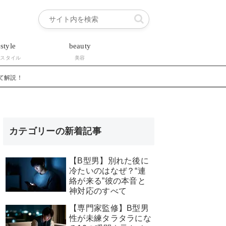
estyle
beauty
フスタイル
美容
て解説！
カテゴリーの新着記事
【B型男】別れた後に
冷たいのはなぜ？“連
絡が来る”彼の本音と
神対応のすべて
【専門家監修】B型男
性が未練タラタラにな