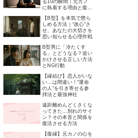
る10の瞬間｜元カノ
に執着する理由と復縁
を叶える神対応
【B型】を本気で懲ら
しめる方法｜“改心”さ
せ、あなたの大切さを
思い知らせる心理作戦
B型男に「冷たくす
る」とどうなる？追い
かけさせる正しい方法
とNG行動
【縁結び】恋人がいな
い…は間違い！“運命
の人”を引き寄せる参
拝法と最強神社
遠距離めんどくさくな
ってきた…別れのサイ
ン？その本音と関係を
復活させる方法
【復縁】元カノの心を