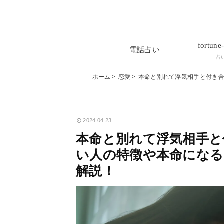
fortune-
電話占い
占
ホーム
恋愛
本命と別れて浮気相手と付き
2024.04.23
本命と別れて浮気相手と
い人の特徴や本命にな
解説！