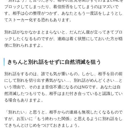
「別れよう」と言ったきり、相手の意見を聞かずそのままLINEを
ブロックしてしまったり、着信拒否をしてしまうのはマズいで
す。相手は心の整理がつかず、あなたともう一度話をしようとし
てストーカー化する恐れもあります。
別れ話がなかなかまとまらないと、だんだん腹が立ってきてブロ
ックしたくなるものですが、連絡は着く状態にしておいた方が穏
便に別れられますよ。
きちんと別れ話をせずに自然消滅を狙う
別れ話をするのは、誰でも気が重いもの。しかし、相手を目の前
にして別れを切り出す勇気がない…、別れ話がめんどくさい…と
いう理由で、そのまま音信不通になるのはNGです。あなたは自
然消滅したつもりでも、相手はまだ付き合っていると認識してい
る場合もありますよ。
「別れたい」と思うと、相手からの連絡も無視したくなるもので
すが、お互いに「もう終わった関係」と思えるように別れ話をし
てきちんとけじめをつけておきましょう。