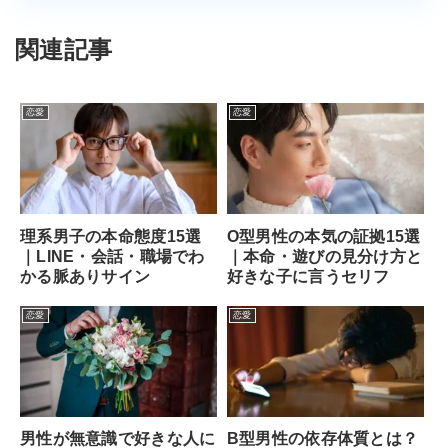
関連記事
恋愛
恋愛
理系男子の本命態度15選
O型男性の本気の証拠15選
｜LINE・会話・職場でわ
｜本命・遊びの見分け方と
かる脈ありサイン
好きな子に言うセリフ
恋愛
恋愛
男性が無意識で好きな人に
B型男性の依存体質とは？