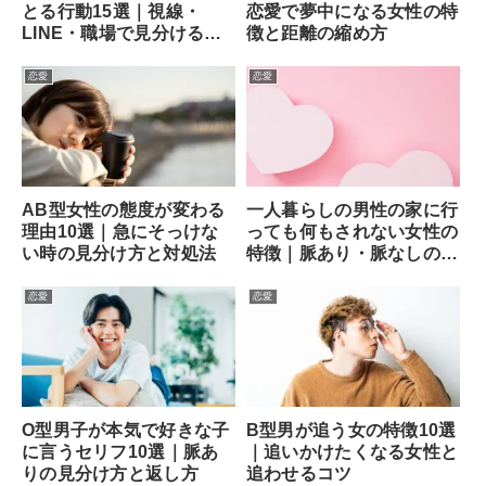
とる行動15選｜視線・
恋愛で夢中になる女性の特
LINE・職場で見分ける方
徴と距離の縮め方
法
恋愛
恋愛
AB型女性の態度が変わる
一人暮らしの男性の家に行
理由10選｜急にそっけな
っても何もされない女性の
い時の見分け方と対処法
特徴｜脈あり・脈なしの見
分け方と次の一手
恋愛
恋愛
O型男子が本気で好きな子
B型男が追う女の特徴10選
に言うセリフ10選｜脈あ
｜追いかけたくなる女性と
りの見分け方と返し方
追わせるコツ