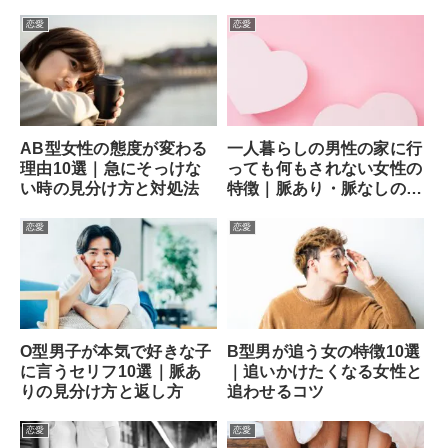
法
恋愛
恋愛
AB型女性の態度が変わる
一人暮らしの男性の家に行
理由10選｜急にそっけな
っても何もされない女性の
い時の見分け方と対処法
特徴｜脈あり・脈なしの見
分け方と次の一手
恋愛
恋愛
O型男子が本気で好きな子
B型男が追う女の特徴10選
に言うセリフ10選｜脈あ
｜追いかけたくなる女性と
りの見分け方と返し方
追わせるコツ
恋愛
恋愛