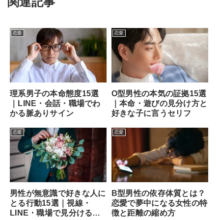
関連記事
恋愛
恋愛
理系男子の本命態度15選
O型男性の本気の証拠15選
｜LINE・会話・職場でわ
｜本命・遊びの見分け方と
かる脈ありサイン
好きな子に言うセリフ
恋愛
恋愛
男性が無意識で好きな人に
B型男性の依存体質とは？
とる行動15選｜視線・
恋愛で夢中になる女性の特
LINE・職場で見分ける方
徴と距離の縮め方