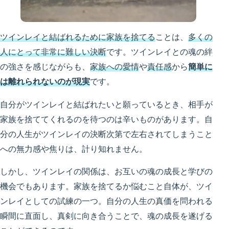
ツインレイと結ばれるために家族を捨てる
ことは、
多くの
人にとって非常に難しい決断
です。ツインレイとの魂の絆
の強さを感じながらも、
家族への愛情
や
責任感
から
簡単に
は離れられないのが現実
です。
自分がツインレイと結ばれたいと願っているとき、相手が
家族を捨ててくれるのを待つのは辛いものがあります。自
分の人生がツインレイの決断次第で左右されてしまうこと
への無力感や焦りは、計り知れません。
しかし、ツインレイの関係は、お互いの魂の成長と学びの
機会でもあります。家族を捨てるか悩むこと自体が、ツイ
ンレイとしての試練の一つ。自分の人生の真価を問われる
瞬間に直面し、真剣に向き合うことで、魂の成長を遂げる