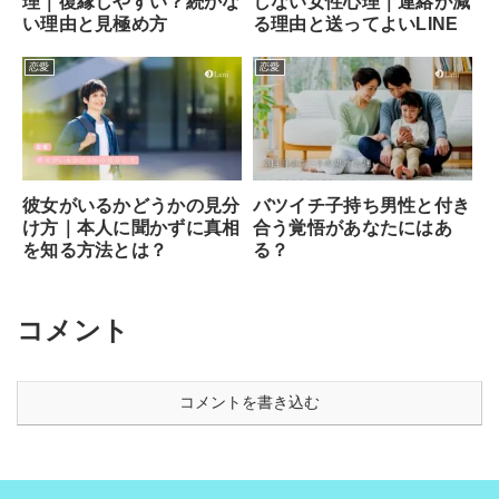
理｜復縁しやすい？続かな
しない女性心理｜連絡が減
い理由と見極め方
る理由と送ってよいLINE
恋愛
恋愛
彼女がいるかどうかの見分
バツイチ子持ち男性と付き
け方｜本人に聞かずに真相
合う覚悟があなたにはあ
を知る方法とは？
る？
コメント
コメントを書き込む