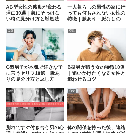
AB型女性の態度が変わる
一人暮らしの男性の家に行
理由10選｜急にそっけな
っても何もされない女性の
い時の見分け方と対処法
特徴｜脈あり・脈なしの見
分け方と次の一手
恋愛
恋愛
O型男子が本気で好きな子
B型男が追う女の特徴10選
に言うセリフ10選｜脈あ
｜追いかけたくなる女性と
りの見分け方と返し方
追わせるコツ
恋愛
恋愛
別れてすぐ付き合う男の心
体の関係を持った後、連絡