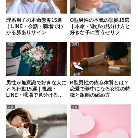
理系男子の本命態度15選
O型男性の本気の証拠15選
｜LINE・会話・職場でわ
｜本命・遊びの見分け方と
かる脈ありサイン
好きな子に言うセリフ
恋愛
恋愛
男性が無意識で好きな人に
B型男性の依存体質とは？
とる行動15選｜視線・
恋愛で夢中になる女性の特
LINE・職場で見分ける方
徴と距離の縮め方
法
恋愛
恋愛