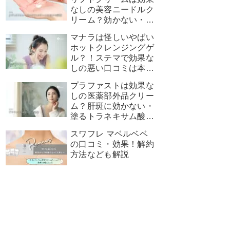
なしの美容ニードルク
リーム？効かない・痛
みがある悪い口コミ評
マナラは怪しいやばい
価が本当なのか調査！
ホットクレンジングゲ
ル？！ステマで効果な
しの悪い口コミは本当
なの？
プラファストは効果な
しの医薬部外品クリー
ム？肝斑に効かない・
塗るトラネキサム酸は
嘘の悪い口コミ評価が
スワフレ マベルベベ
真実なのか調査！
の口コミ・効果！解約
方法なども解説