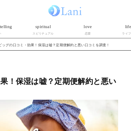
telling
spiritual
love
lif
い
スピリチュアル
恋愛
ライ
ピッグの口コミ・効果！保湿は嘘？定期便解約と悪い口コミを調査！
果！保湿は嘘？定期便解約と悪い