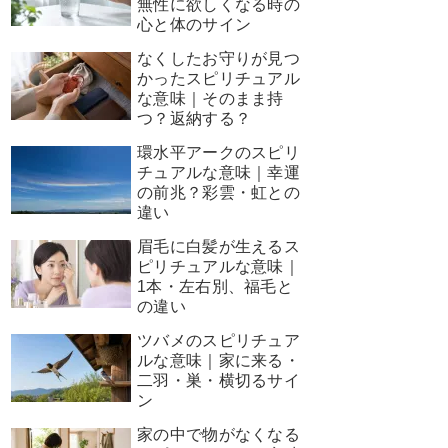
無性に欲しくなる時の
心と体のサイン
なくしたお守りが見つ
かったスピリチュアル
な意味｜そのまま持
つ？返納する？
環水平アークのスピリ
チュアルな意味｜幸運
の前兆？彩雲・虹との
違い
眉毛に白髪が生えるス
ピリチュアルな意味｜
1本・左右別、福毛と
の違い
ツバメのスピリチュア
ルな意味｜家に来る・
二羽・巣・横切るサイ
ン
家の中で物がなくなる