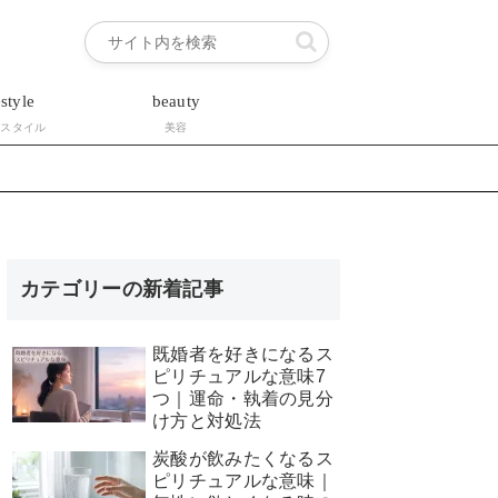
estyle
beauty
フスタイル
美容
カテゴリーの新着記事
既婚者を好きになるス
ピリチュアルな意味7
つ｜運命・執着の見分
け方と対処法
炭酸が飲みたくなるス
ピリチュアルな意味｜