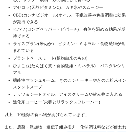
アセロラ(天然ビタミンC)、カキ氷やスムージー
CBD(カンナビジオール)オイル、不眠改善や免疫調整に効果
が期待できる
ヒハツ(ロングペッパー・ピパーチ)、身体を温める効果が期
待できる
ライスブラン(米ぬか)、ビタミン・ミネラル・食物繊維が含
まれている
プラントベースミート(植物由来のもの)
ひよこ豆(たんぱく質・食物繊維・ミネラル)、パスタやシリ
アル
機能性マッシュルーム、きのこジャーキーやきのこ粉末イン
スタントスープ
ナッツ＆シードオイル、アイスクリームや飲み物に入れる
進化系コーヒー(栄養とリラックスフレーバー)
以上、10種類の食べ物があげられています。
また、農薬・添加物・遺伝子組み換え・化学調味料などが使われ