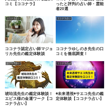
コミ【ココナラ】
ったと評判の占い師・霊能
者20選
ココナラ占い
ココナラ占い
ココナラ認定占い師マジョ
ココナラゆしのき先生の口
リカ先生の鑑定体験談
コミを徹底調査！
ココナラ占い
ココナラ占い
琥珀流先生の鑑定体験談！
◉未来透視◉サエコ先生の鑑
エビス様の金運ワーク【コ
定体験談【ココナラ占い】
コナラ占い】