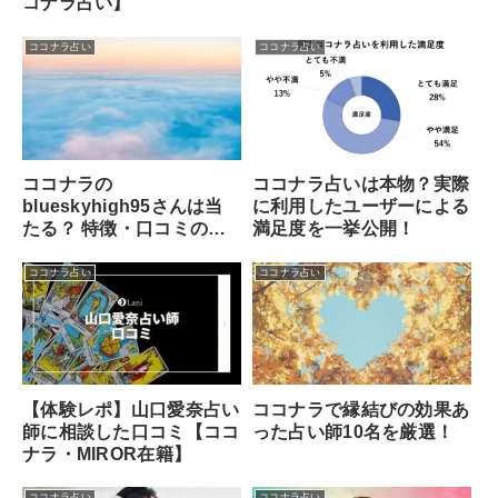
コナラ占い】
ココナラ占い
ココナラ占い
ココナラの
ココナラ占いは本物？実際
blueskyhigh95さんは当
に利用したユーザーによる
たる？ 特徴・口コミのま
満足度を一挙公開！
とめ！
ココナラ占い
ココナラ占い
【体験レポ】山口愛奈占い
ココナラで縁結びの効果あ
師に相談した口コミ【ココ
った占い師10名を厳選！
ナラ・MIROR在籍】
ココナラ占い
ココナラ占い