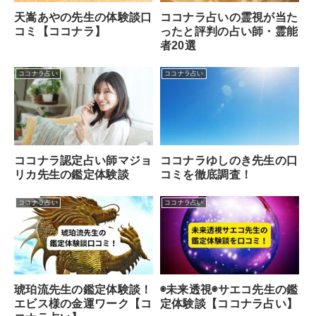
天嵩あやの先生の体験談口
ココナラ占いの霊視が当た
コミ【ココナラ】
ったと評判の占い師・霊能
者20選
ココナラ占い
ココナラ占い
ココナラ認定占い師マジョ
ココナラゆしのき先生の口
リカ先生の鑑定体験談
コミを徹底調査！
ココナラ占い
ココナラ占い
琥珀流先生の鑑定体験談！
◉未来透視◉サエコ先生の鑑
エビス様の金運ワーク【コ
定体験談【ココナラ占い】