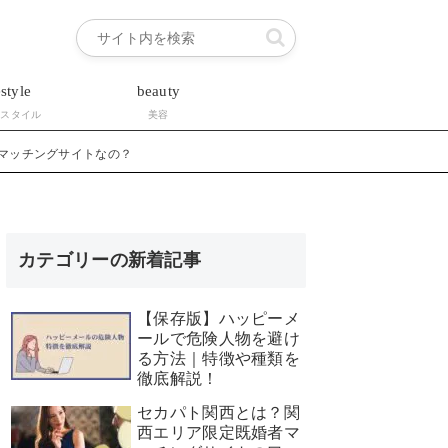
estyle
beauty
フスタイル
美容
系マッチングサイトなの？
カテゴリーの新着記事
【保存版】ハッピーメ
ールで危険人物を避け
る方法｜特徴や種類を
徹底解説！
セカパト関西とは？関
西エリア限定既婚者マ