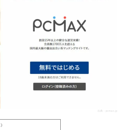
出典：
pcmax.jp
在）