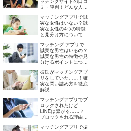
ッチングサイトの口コ
ミ・評判！どんな人に
おすすめ？
マッチングアプリで誠
実な女性はいない？誠
実な女性の4つの特徴
と見分け方について解
説！
マッチング アプリで
誠実な男性はいるの？
誠実な男性の特徴や見
分けるポイントについ
て解説！
彼氏がマッチングアプ
リをしていた……！確
実な問い詰め方を徹底
解説！
マッチングアプリでブ
ロックされたけど
LINEは繋がる……？
ブロックされる理由や
心理・対処法について
マッチングアプリで振
解説！