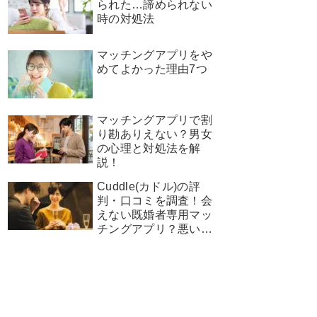
られた…諦められない
時の対処法
マッチングアプリをや
めてよかった理由7つ
マッチングアプリで割
り勘ありえない？男女
の心理と対処法を解
説！
Cuddle(カドル)の評
判・口コミを調査！会
えない既婚者専用マッ
チングアプリ？悪い口
コミ＆良い口コミや使
い方を調査！