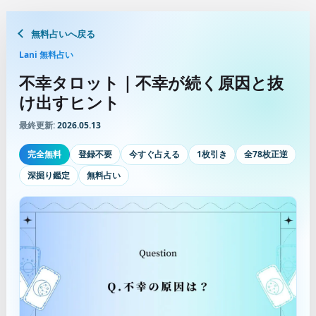
無料占いへ戻る
Lani 無料占い
不幸タロット｜不幸が続く原因と抜
け出すヒント
最終更新:
2026.05.13
完全無料
登録不要
今すぐ占える
1枚引き
全78枚正逆
深掘り鑑定
無料占い