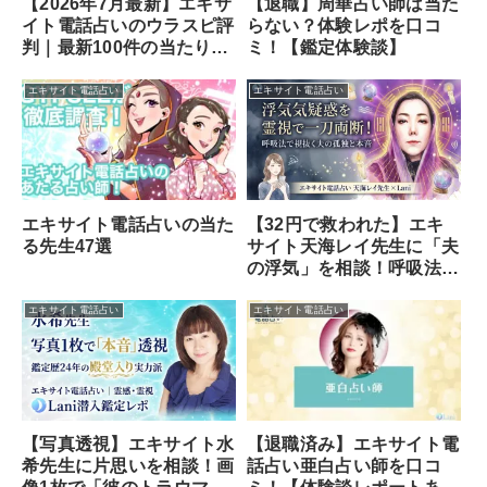
【退職】周華占い師は当た
【2026年7月最新】エキサ
らない？体験レポを口コ
イト電話占いのウラスピ評
ミ！【鑑定体験談】
判｜最新100件の当たり・
外れと選び方
エキサイト電話占い
エキサイト電話占い
エキサイト電話占いの当た
【32円で救われた】エキ
る先生47選
サイト天海レイ先生に「夫
の浮気」を相談！呼吸法と
霊視で暴かれた意外な本音
エキサイト電話占い
エキサイト電話占い
【写真透視】エキサイト水
【退職済み】エキサイト電
希先生に片思いを相談！画
話占い亜白占い師を口コ