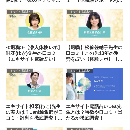
像1枚で「彼のトラウマ」
ミ！【体験談レポートあ
まで視抜かれた体験レポ
り】
エキサイト電話占い
エキサイト電話占い
≪退職≫【潜入体験レポ】
【退職】松前佐輔子先生の
唯花(ゆか)先生の口コミ
口コミ！この先10年の運
【エキサイト電話占い】
勢を占い【体験レポ】【エ
キサイト電話占い】
エキサイト電話占い
エキサイト電話占い
エキサイト和來(わこ)先生
エキサイト電話占いLea先
の実力は？Lani編集部が口
生とは？特徴や口コミ・当
コミ・評判を徹底調査！的
たるか徹底調査！
中率・鑑定スタイル・人柄
を分析
エキサイト電話占い
エキサイト電話占い