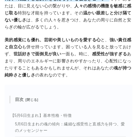
たは、目に見えない心の繋がりや、
人々の感情の機微を敏感に感
じ取る
特別な才能を持っています。その
温かい眼差しと分け隔て
ない優しさ
は、多くの人々を惹きつけ、あなたの周りに自然と安
らぎの輪が広がるでしょう。
美的感覚にも優れ、芸術や美しいものを愛する心
と、
強い責任感
と自立心
も併せ持っています。困っている人を見ると放っておけ
ず、
世話好きで面倒見が良い
一面も。時に、
感受性が強すぎる
あ
まり、周りのエネルギーに影響されやすかったり、心配性になっ
たりすることもあるかもしれませんが、それはあなたの
魂が持つ
純粋さと優しさ
の表れなのです。
目次
【5月6日生まれ】基本性格・特徴
5月6日生まれの魂の傾向：繊細な感受性と直感力を持つ、愛
のメッセンジャー