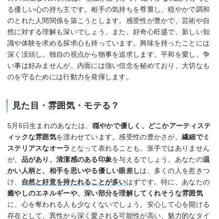
る優しい心の持ち主です。相手の気持ちを尊重し、穏やかで調和
のとれた人間関係を築こうとします。感受性が豊かで、芸術や自
然に対する理解も深いでしょう。また、好奇心旺盛で、新しい知
識や体験を求める探求心も持っています。興味を持ったことには
深く没頭し、独自の視点から物事を追求します。平和を愛し、争
い事は好みませんが、内面には強い信念を秘めており、大切なも
のを守るためには行動力を発揮します。
見た目・雰囲気・モテる？
5月6日生まれのあなたは、
穏やかで優しく、どこかアーティステ
ィックな雰囲気
を漂わせています。感受性の豊かさが、
繊細でミ
ステリアスなオーラ
となって表れることも。派手ではありません
が、
品があり、清潔感のある印象
を与えるでしょう。あなたの
温
かい人柄と、相手を思いやる優しい眼差し
は、多くの人を惹きつ
け、
自然と好意を持たれることが多い
はずです。特に、あなたの
癒やしのエネルギーや、深い部分を理解してくれそうな雰囲気
に、心を奪われる人も少なくないでしょう。安心して心を開ける
存在として、異性から深く愛される可能性が高い、魅力的なタイ