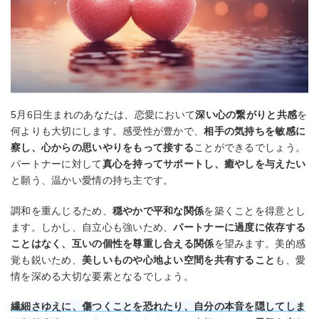
5月6日生まれのあなたは、恋愛において
深い心の繋がりと共感
を
何よりも大切にします。感受性が豊かで、
相手の気持ちを敏感に
察し、心からの思いやりをもって接する
ことができるでしょう。
パートナーに対して
真心を持ってサポートし、癒やしを与えたい
と願う、温かい愛情の持ち主です。
調和を重んじるため、
穏やかで平和な関係
を築くことを得意とし
ます。しかし、自立心も強いため、
パートナーに過度に依存する
ことはなく、互いの個性を尊重し合える関係
を望みます。美的感
覚も鋭いため、
美しいものや心地よい空間を共有すること
も、愛
情を深める大切な要素となるでしょう。
繊細さゆえに、傷つくことを恐れたり、自分の本音を隠してしま