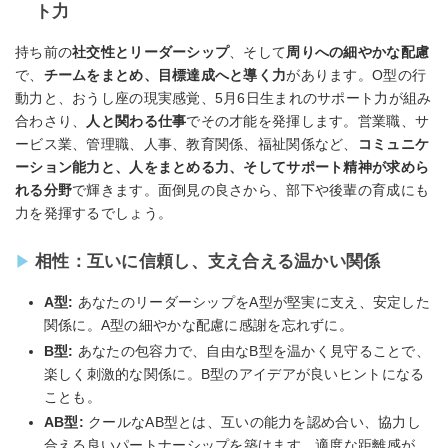
ト力
持ち前の
社交性とリーダーシップ
、そして
周りへの細やかな配慮
で、
チームをまとめ、目標達成へと導く力
があります。O型の行
動力と、おうし座の現実感覚、5月6日生まれのサポート力が組み
合わさり、
人と関わる仕事
でその才能を発揮します。営業職、サ
ービス業、管理職、人事、教育関係、福祉関係など、
コミュニケ
ーション能力と、人をまとめる力、そしてサポート精神が求めら
れる分野
で輝きます。面倒見の良さから、部下や後輩の育成にも
力を発揮するでしょう。
相性：互いに信頼し、支え合える温かい関係
A型:
あなたのリーダーシップをA型が堅実に支え、安定した
関係に。A型の細やかな配慮に感謝を忘れずに。
B型:
あなたの包容力で、自由なB型を温かく見守ることで、
楽しく刺激的な関係に。B型のアイデアが良いヒントになる
ことも。
AB型:
クールなAB型とは、互いの能力を認め合い、協力し
合える良いパートナーシップを築けます。適度な距離感が