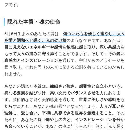
プです。
隠れた本質・魂の使命
5月6日生まれのあなたの魂は、
傷ついた心を優しく癒やし、人々
を愛と調和へと導く、光の架け橋
のような存在です。あなたは、
目に見えないエネルギーや感情を敏感に感じ取り、深い共感力を
もって人々の痛みに寄り添う
ことができます。そして、その
鋭い
直感力とインスピレーション
を通して、宇宙からのメッセージを
受け取り、それを周りの人々に伝える役割を持っているのかもし
れません。
あなたの隠れた本質は、
繊細さと強さ、感受性と自立心という、
異なる要素を結びつけ、高い次元でバランスさせる力
にありま
す。芸術的な才能や美的感覚を通して、
世界に美しさや感動をも
たらすこと
も、あなたの魂の喜びとなるでしょう。
人々が互いを
理解し、愛し合い、平和に共存できる世界を創造すること
。その
ために、あなたの持つ
癒やしの力と、インスピレーションを分か
ち合っていくこと
が、あなたの魂に与えられた、尊く、光り輝く