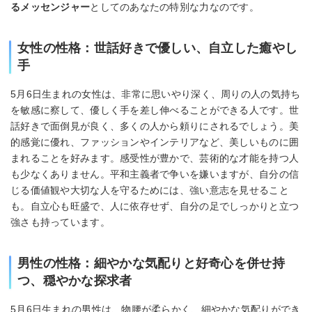
るメッセンジャー
としてのあなたの特別な力なのです。
女性の性格：世話好きで優しい、自立した癒やし
手
5月6日生まれの女性は、非常に思いやり深く、周りの人の気持ち
を敏感に察して、優しく手を差し伸べることができる人です。世
話好きで面倒見が良く、多くの人から頼りにされるでしょう。美
的感覚に優れ、ファッションやインテリアなど、美しいものに囲
まれることを好みます。感受性が豊かで、芸術的な才能を持つ人
も少なくありません。平和主義者で争いを嫌いますが、自分の信
じる価値観や大切な人を守るためには、強い意志を見せること
も。自立心も旺盛で、人に依存せず、自分の足でしっかりと立つ
強さも持っています。
男性の性格：細やかな気配りと好奇心を併せ持
つ、穏やかな探求者
5月6日生まれの男性は、物腰が柔らかく、細やかな気配りができ