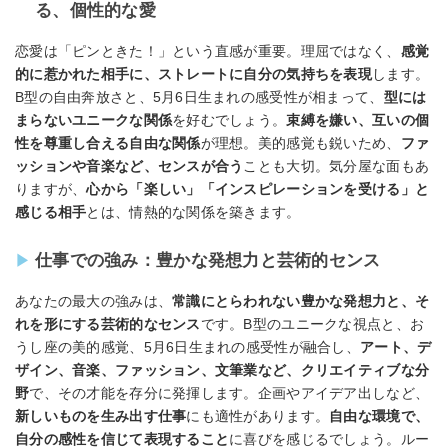
る、個性的な愛
恋愛は「ピンときた！」という直感が重要。理屈ではなく、
感覚
的に惹かれた相手に、ストレートに自分の気持ちを表現
します。
B型の自由奔放さと、5月6日生まれの感受性が相まって、
型には
まらないユニークな関係
を好むでしょう。
束縛を嫌い、互いの個
性を尊重し合える自由な関係
が理想。美的感覚も鋭いため、
ファ
ッションや音楽など、センスが合う
ことも大切。気分屋な面もあ
りますが、
心から「楽しい」「インスピレーションを受ける」と
感じる相手
とは、情熱的な関係を築きます。
仕事での強み：豊かな発想力と芸術的センス
あなたの最大の強みは、
常識にとらわれない豊かな発想力と、そ
れを形にする芸術的なセンス
です。B型のユニークな視点と、お
うし座の美的感覚、5月6日生まれの感受性が融合し、
アート、デ
ザイン、音楽、ファッション、文筆業など、クリエイティブな分
野
で、その才能を存分に発揮します。企画やアイデア出しなど、
新しいものを生み出す仕事
にも適性があります。
自由な環境で、
自分の感性を信じて表現すること
に喜びを感じるでしょう。ルー