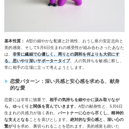
基本性質：
A型の細やかな配慮と計画性、おうし座の安定志向と
美的感覚、そして5月6日生まれの感受性が組み合わさったあなた
は、
非常に繊細で心優しく、周りとの調和を何よりも大切にす
る、思いやり深いサポータータイプ
。人の気持ちを敏感に察し、
常に相手の立場に立って考えようとします。
恋愛パターン：深い共感と安心感を求める、献身
的な愛
恋愛には非常に慎重で、
相手の気持ちを細やかに汲み取りなが
ら、ゆっくりと関係を育んでいきます
。A型の献身性と、5月6日
生まれの共感力が強く表れ、
パートナーに心から尽くし、精神的
な支えとなる
ことを喜びとします。
絶対的な安心感と、深い心の
繋がり
を求め、裏切られることを恐れます。美的感覚も鋭いた