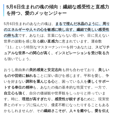
5月6日生まれの魂の傾向：繊細な感受性と直感力
を持つ、愛のメッセンジャー
5月6日生まれのあなたの魂は、
まるで澄んだ水晶のように、周り
のエネルギーや人々の心を敏感に映し出す、繊細で美しい感受性
の持ち主
です。あなたは、言葉にならない思いや、目に見えない
世界の波動を感じ取る
鋭い直感力
に恵まれています。運命数
「11」という特別なマスターナンバーを持つあなたは、
スピリチ
ュアルな世界への関心が高く、インスピレーションを受け取る力
も強いでしょう。
おうし座由来の
美的感覚と安定志向
も持ち合わせており、
美しい
ものや芸術に触れる
ことに深い喜びを感じます。平和を愛し、争
いを好まない
調和を重んじる心
と、困っている人を
優しくサポー
トする奉仕の精神
も、あなたの魂の基本的な性質です。一方で、
自立心も強く
、自分の価値観や世界観をしっかりと持っていま
す。時に、
理想が高すぎたり、感受性が鋭すぎる
ために、現実世
界とのギャップに悩んだり、優柔不断になったりすることもある
かもしれませんが、その
繊細さこそが、人々を癒やし、愛を伝え