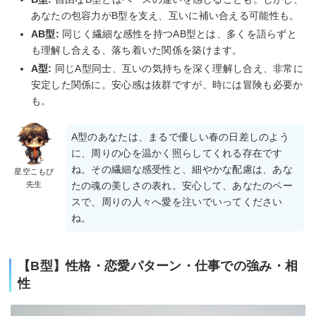
あなたの包容力がB型を支え、互いに補い合える可能性も。
AB型:
同じく繊細な感性を持つAB型とは、多くを語らずと
も理解し合える、落ち着いた関係を築けます。
A型:
同じA型同士、互いの気持ちを深く理解し合え、非常に
安定した関係に。安心感は抜群ですが、時には冒険も必要か
も。
A型のあなたは、まるで優しい春の日差しのよう
に、周りの心を温かく照らしてくれる存在です
ね。その繊細な感受性と、細やかな配慮は、あな
星空こもぴ
先生
たの魂の美しさの表れ。安心して、あなたのペー
スで、周りの人々へ愛を注いでいってください
ね。
【B型】性格・恋愛パターン・仕事での強み・相
性