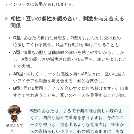
ティンワークは苦手かもしれません。
相性：互いの個性を認め合い、刺激を与え合える
関係
O型:
あなたの自由な発想を、O型がおおらかに受け止め、
応援してくれる関係。O型の行動力が助けになることも。
A型:
慎重なA型とは価値観の違いを感じやすいかも。しか
し、A型の優しさや誠実さに惹かれる面も。違いを楽しむこ
とが大切。
AB型:
同じくユニークな感性を持つAB型とは、互いに面白
いアイデアや刺激を与え合える、知的な関係に。
B型:
同じB型同士、ノリが合いすぐに打ち解けますが、自由
すぎてすれ違うことも。互いのペースを尊重することが鍵。
B型のあなたは、まるで予測不能な美しい蝶のよ
うに、自由な感性で世界を彩りますね！そのユニ
ークな視点と、湧き出るような創造力は、宇宙か
星空こもぴ
先生
らの素晴らしいギフト。心の感じるままに、あな