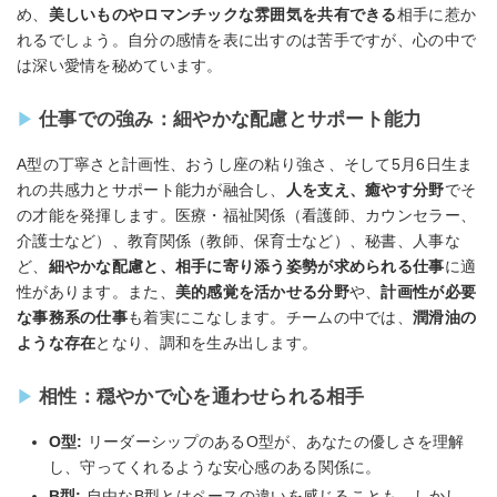
め、
美しいものやロマンチックな雰囲気を共有できる
相手に惹か
れるでしょう。自分の感情を表に出すのは苦手ですが、心の中で
は深い愛情を秘めています。
仕事での強み：細やかな配慮とサポート能力
A型の丁寧さと計画性、おうし座の粘り強さ、そして5月6日生ま
れの共感力とサポート能力が融合し、
人を支え、癒やす分野
でそ
の才能を発揮します。医療・福祉関係（看護師、カウンセラー、
介護士など）、教育関係（教師、保育士など）、秘書、人事な
ど、
細やかな配慮と、相手に寄り添う姿勢が求められる仕事
に適
性があります。また、
美的感覚を活かせる分野
や、
計画性が必要
な事務系の仕事
も着実にこなします。チームの中では、
潤滑油の
ような存在
となり、調和を生み出します。
相性：穏やかで心を通わせられる相手
O型:
リーダーシップのあるO型が、あなたの優しさを理解
し、守ってくれるような安心感のある関係に。
B型:
自由なB型とはペースの違いを感じることも。しかし、