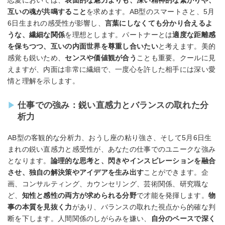
恋愛においては、
表面的な魅力よりも、深い精神的な繋がりや、
互いの魂が共鳴すること
を求めます。AB型のスマートさと、5月
6日生まれの感受性が影響し、
言葉にしなくても分かり合えるよ
うな、繊細な関係
を理想とします。パートナーとは
適度な距離感
を保ちつつ、互いの内面世界を尊重し合いたい
と考えます。美的
感覚も鋭いため、
センスや価値観が合う
ことも重要。クールに見
えますが、内面は非常に繊細で、一度心を許した相手には深い愛
情と理解を示します。
仕事での強み：鋭い直感力とバランスの取れた分
析力
AB型の客観的な分析力、おうし座の粘り強さ、そして5月6日生
まれの鋭い直感力と感受性が、あなたの仕事でのユニークな強み
となります。
論理的な思考と、閃きやインスピレーションを融合
させ、独自の解決策やアイデアを生み出す
ことができます。企
画、コンサルティング、カウンセリング、芸術関係、研究職な
ど、
知性と感性の両方が求められる分野
で才能を発揮します。
物
事の本質を見抜く力
があり、バランスの取れた視点から的確な判
断を下します。人間関係のしがらみを嫌い、
自分のペースで深く