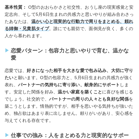
基本性質：
O型のおおらかさと社交性、おうし座の現実感覚と安
定志向、そして5月6日生まれの共感力と思いやりが組み合わさっ
たあなたは、
温かい心と現実的な行動力で周りをまとめる、頼れ
る姉御・兄貴肌タイプ
。誰にでも親切で、面倒見が良く、多くの
人から慕われます。
恋愛パターン：包容力と思いやりで育む、温かな
愛
恋愛では、
好きになった相手を大きな愛で包み込み、大切に守り
たい
と願います。O型の包容力と、5月6日生まれの共感力が強く
表れ、
パートナーの気持ちに寄り添い、献身的にサポート
しま
す。安定した関係を好み、
温かい家庭を築くこと
に喜びを感じる
でしょう。社交的で、
パートナーの周りの人々とも良好な関係
を
築こうとします。情熱的ですが、相手を思いやる気持ちが強いた
め、独占欲はあまり表に出しません。頼りがいがあり、安心感を
与えてくれる存在です。
仕事での強み：人をまとめる力と現実的なサポー