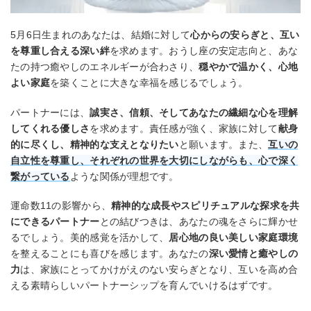
5月6日生まれのあなたは、結婚に対して
心からの安らぎと、互い
を尊重し合える深い絆
を求めます。おうし座の安定志向と、あな
たの持つ癒やしのエネルギーが合わさり、
穏やかで温かく、心地
よい家庭
を築くことに大きな幸福を感じるでしょう。
パートナーには、
誠実さ、信頼、そしてあなたの繊細な心を理解
してくれる優しさ
を求めます。責任感が強く、家族に対して
献身
的に尽くし、精神的な支えとなりたい
と願います。また、
互いの
自立性を尊重し、それぞれの世界を大切にしながらも、心で深く
繋がっている
ような関係が理想です。
運命数11の影響から、
精神的な成長やスピリチュアルな探求を共
にできるパートナー
との結びつきは、あなたの魂をさらに輝かせ
るでしょう。美的感覚を活かして、
居心地の良い美しい家庭環境
を整えることにも喜びを感じます。あなたの
深い愛情と癒やしの
力
は、家族にとってかけがえのない安らぎとなり、互いを高め合
える素晴らしいパートナーシップを育んでいけるはずです。