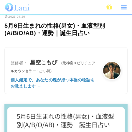
ホーム
占い
誕生日占い
5月6日生まれの性格(男女)・血液型別(A/B/O/A
2025.04.26
5月6日生まれの性格(男女)・血液型別
(A/B/O/AB)・運勢｜誕生日占い
星空こもぴ
監修者：
(元神官スピリチュア
ルカウンセラー・占い師)
個人鑑定で、あなたの魂が持つ本当の物語を
お教えします →