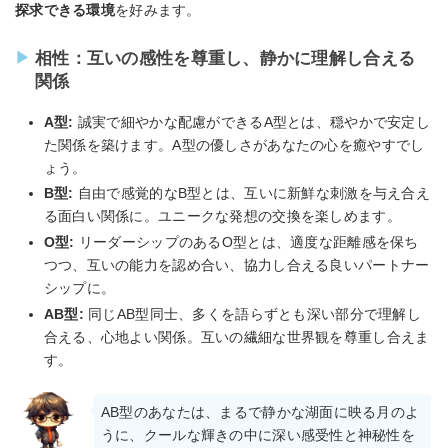
探求できる環境
を好みます。
相性：互いの感性を尊重し、静かに理解し合える
関係
A型:
誠実で細やかな配慮ができるA型とは、穏やかで安定し
た関係を築けます。A型の優しさがあなたの心を癒やすでし
ょう。
B型:
自由で感覚的なB型とは、互いに新鮮な刺激を与え合え
る面白い関係に。ユニークな発想の交換を楽しめます。
O型:
リーダーシップのあるO型とは、適度な距離感を保ち
つつ、互いの能力を認め合い、協力し合える良いパートナー
シップに。
AB型:
同じAB型同士、多くを語らずとも深い部分で理解し
合える、心地よい関係。互いの繊細な世界観を尊重し合えま
す。
AB型のあなたは、まるで静かな湖面に映る月のよ
うに、クールな輝きの中に深い感受性と神秘性を