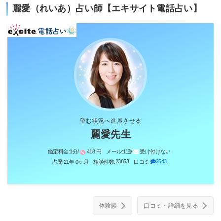
麗愛（れいあ）占い師【エキサイト電話占い】
望む状況へ進展させる
麗愛先生
鑑定料金:
1分/
418 円
メール:
1通/
受け付けない
23853
2543
占歴:
21年 0ヶ月
相談件数:
口コミ:
体験談
口コミ・詳細を見る