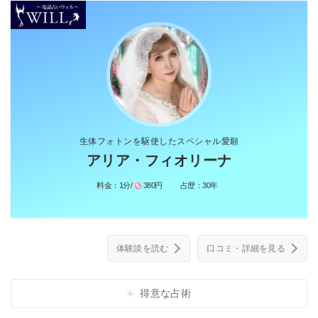
生体フォトンを駆使したスペシャル愛願
アリア・フィオリーナ
料金：
1分/
380円
占歴：
30年
体験談を読む
口コミ・詳細を見る
得意な占術