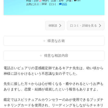
4.97
料金：
1分/
440円
占歴：
10年
評価：
1932
1421
お気に入り：
口コミ：
体験談
口コミ・詳細を見る
得意な占術
得意な相談内容
電話占いピュアリの霊感鑑定師であるキアナ先生は、幼い頃から
神様に語りかけるという不思議な女の子でした。
先生に接した方々からは心が軽くなる・癒やされるというお声も
ありますし、恋愛・結婚が成就したという報告もありますよ。
鑑定ではスピリチュアルカウンセラーのみが使用できるブッダチ
ャネリングカードを使用され、リーディングをしながらチャネリ