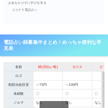
お金をかけずに学びを売る
ココナラ電話占い
電話占い師募集中まとめ！めっちゃ便利な早
見表
名前
絆(日払い有)
カリス
ピュ
ロゴ
初回分給目安
～75円
～100円
未経験
〇
〇
〇
ノルマ
なし
なし
なし