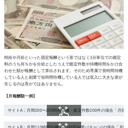
時給や月給といった固定報酬という形ではなく1分単位での鑑定
料のうち何％かを分給としたうえで鑑定件数や待機時間をかけ合
わせた額が報酬として算出されます。そのため専属で長時間待機
している人と副業で短時間待機している人では収入に大きな差が
生じるのは吝かではありません。
【月報酬額一例】
サイトA：月間200〜250時間待機・鑑定件数200件の場合「月収約5
スクロールできます
サイトB：月間110時間待機(1日5時間副業パターン)の場合「月収約