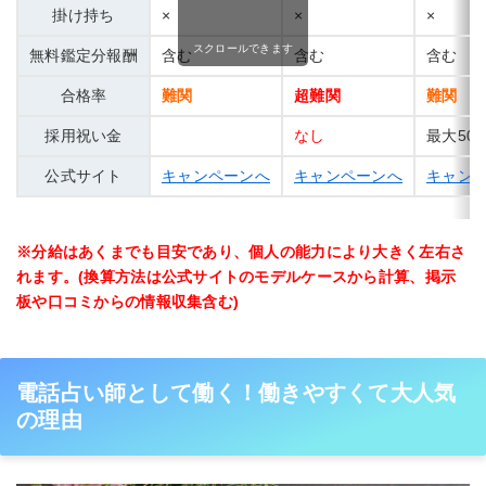
掛け持ち
×
×
×
スクロールできます
無料鑑定分報酬
含む
含む
含む
合格率
難関
超難関
難関
採用祝い金
なし
最大50,
公式サイト
キャンペーンへ
キャンペーンへ
キャン
※分給はあくまでも目安であり、個人の能力により大きく左右さ
れます。(換算方法は公式サイトのモデルケースから計算、掲示
板や口コミからの情報収集含む)
電話占い師として働く！働きやすくて大人気
の理由