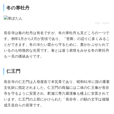
冬の寒牡丹
出展：写真AC
長谷寺は春の牡丹は有名ですが、冬の寒牡丹も見どころの一つで
す。例年1月から2月が見頃であり、「登廊」の辺りに多くみるこ
とができます。冬の冷たい霜から守るために、藁がかぶせられて
いるのも特徴的な光景です。春とは違う表情をみせる冬の寒牡丹
も一見の価値ありです。
仁王門
長谷寺の仁王門は入母屋造で本瓦葺であり、昭和61年に国の重要
文化財に指定されました。仁王門の両脇には二体の仁王像が長谷
寺を守るように安置され、釈迦三尊六羅漢像も楼上に安置されて
います。仁王門の上部にかけられた「長谷寺」の額の文字は後陽
成天皇自らの宸筆です。