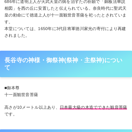
686年に道明上人が天武天皇の病を治すたの祈願で「銅板法華説
相図」を西の丘に安置したと伝えられている。奈良時代に聖武天
皇の勅命にて徳道上人が十一面観世音菩薩を祀ったとされていま
す。
本堂については、1650年に3代目将軍徳川家光の寄付により再建
されました。
長谷寺の神様・御祭神(祭神・主祭神)につい
て
■御本尊
十一面観世音菩薩
高さが10メートル以上あり、
日本最大級の木造でできた観音菩薩
です。