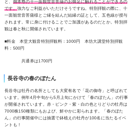
と、
御本尊の十一面観世音菩薩のお御足に触れることができるの
です。
強力なご利益がいただけそうですね。特別拝観の際に、十
一面観世音菩薩様とご縁を結んだ結縁の証として、五色線が授与
されます。常に身に付けることでご加護があるのだとか。特別拝
観は春と秋に開催されています。
■料金 本堂大観音特別拝観料：1000円 本坊大講堂特別拝観
料：500円
共通券は1700円
長谷寺の春のぼたん
長谷寺は牡丹の名所としても大変有名で「花の御寺」と呼ばれて
います。例年4月中旬から5月上旬にかけて「春のぼたん」の行事
が開催されています。赤・ピンク・紫・白の色とりどりの牡丹は
7000株150種類にもおよび、鮮やかに彩られます。「春のぼた
ん」の行事開催中には抽選で鉢植えの牡丹が100名に当たるイベ
ントも！