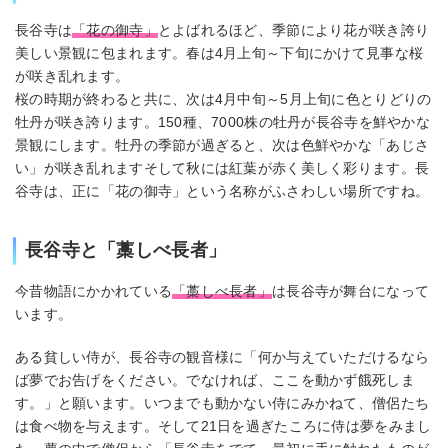
長谷寺は
「花の御寺」
とよばれるほど、季節により花が咲き誇り
美しい景観に包まれます。春は4月上旬～下旬にかけて見事な桜
が咲き乱れます。
桜の時期が終わると共に、次は4月中旬～5月上旬に色とりどりの
牡丹が咲き誇ります。150種、7000株の牡丹が長谷寺を鮮やかな
景観にします。牡丹の季節が過ぎると、次は色鮮やかな「あじさ
い」が咲き乱れますそして秋には紅葉が赤く美しく彩ります。長
谷寺は、正に「花の御寺」という名称がふさわしい場所ですね。
長谷寺と「藁しべ長者」
今昔物語にかかれている
「藁しべ長者」
は長谷寺が舞台になって
います。
ある貧しい侍が、長谷寺の観音様に「何か与えていただけるなら
ば夢でお告げをください。でなければ、ここを動かず餓死しま
す。」と願います。いつまでも動かない侍にみかねて、僧侶たち
は食べ物を与えます。そして21日を過ぎたころに侍は夢をみまし