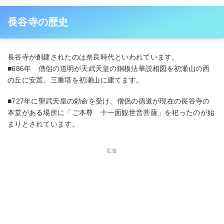
長谷寺の歴史
長谷寺が創建されたのは奈良時代といわれています。
■686年 僧侶の道明が天武天皇の銅板法華説相図を初瀬山の西
の丘に安置。三重塔を初瀬山に建てます。
■727年に聖武天皇の勅命を受け、僧侶の徳道が現在の長谷寺の
本堂がある場所に「ご本尊 十一面観世音菩薩」を祀ったのが始
まりとされています。
広告