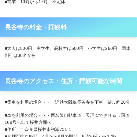
■営業：10時から17時 不定休
長谷寺の料金・拝観料
■大人は500円 中学生、高校生は500円 小学生は250円 団体
割引は30名から
長谷寺のアクセス・住所・拝観可能な時間
■電車を利用の場合・・・近鉄大阪線長谷寺を下車→徒歩約20分
■車を利用の場合・・・西名阪自動車道→天理ICでおりる→国道
169号へ出て桜井方面へ
■住所：〒奈良県桜井市初瀬731-1
■参拝可能な時間：4月から9月の期間 8時30分から17時