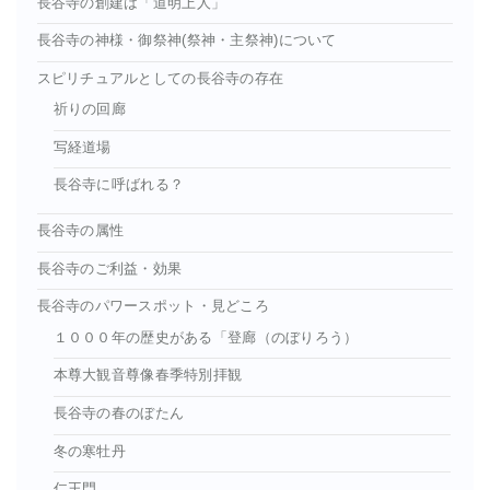
長谷寺の創建は「道明上人」
長谷寺の神様・御祭神(祭神・主祭神)について
スピリチュアルとしての長谷寺の存在
祈りの回廊
写経道場
長谷寺に呼ばれる？
長谷寺の属性
長谷寺のご利益・効果
長谷寺のパワースポット・見どころ
１０００年の歴史がある「登廊（のぼりろう）
本尊大観音尊像春季特別拝観
長谷寺の春のぼたん
冬の寒牡丹
仁王門