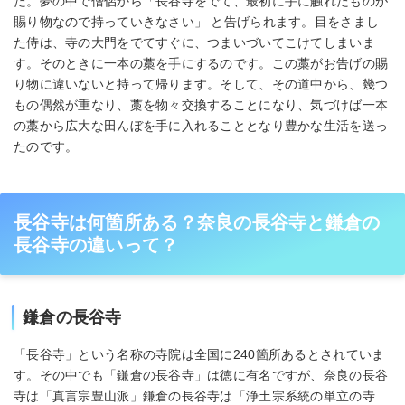
た。夢の中で僧侶から「長谷寺をでて、最初に手に触れたものが
賜り物なので持っていきなさい」 と告げられます。目をさまし
た侍は、寺の大門をでてすぐに、つまいづいてこけてしまいま
す。そのときに一本の藁を手にするのです。この藁がお告げの賜
り物に違いないと持って帰ります。そして、その道中から、幾つ
もの偶然が重なり、藁を物々交換することになり、気づけば一本
の藁から広大な田んぼを手に入れることとなり豊かな生活を送っ
たのです。
長谷寺は何箇所ある？奈良の長谷寺と鎌倉の
長谷寺の違いって？
鎌倉の長谷寺
「長谷寺」という名称の寺院は全国に240箇所あるとされていま
す。その中でも「鎌倉の長谷寺」は徳に有名ですが、奈良の長谷
寺は「真言宗豊山派」鎌倉の長谷寺は「浄土宗系統の単立の寺