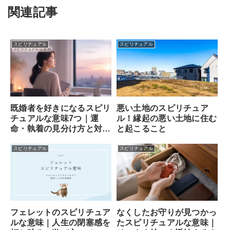
関連記事
スピリチュアル
スピリチュアル
既婚者を好きになるスピリ
悪い土地のスピリチュア
チュアルな意味7つ｜運
ル！縁起の悪い土地に住む
命・執着の見分け方と対処
と起こること
法
スピリチュアル
スピリチュアル
フェレットのスピリチュア
なくしたお守りが見つかっ
ルな意味｜人生の閉塞感を
たスピリチュアルな意味｜