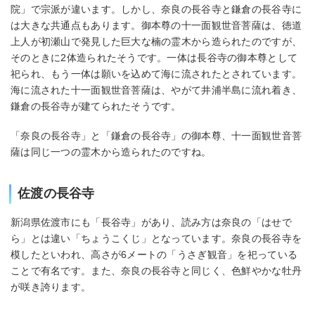
院」で宗派が違います。しかし、奈良の長谷寺と鎌倉の長谷寺に
は大きな共通点もあります。御本尊の十一面観世音菩薩は、徳道
上人が初瀬山で発見した巨大な楠の霊木から造られたのですが、
そのときに2体造られたそうです。一体は長谷寺の御本尊として
祀られ、もう一体は願いを込めて海に流されたとされています。
海に流された十一面観世音菩薩は、やがて井浦半島に流れ着き、
鎌倉の長谷寺が建てられたそうです。
「奈良の長谷寺」と「鎌倉の長谷寺」の御本尊、十一面観世音菩
薩は同じ一つの霊木から造られたのですね。
佐渡の長谷寺
新潟県佐渡市にも「長谷寺」があり、読み方は奈良の「はせで
ら」とは違い「ちょうこくじ」となっています。奈良の長谷寺を
模したといわれ、高さが6メートの「うさぎ観音」を祀っている
ことで有名です。また、奈良の長谷寺と同じく、色鮮やかな牡丹
が咲き誇ります。