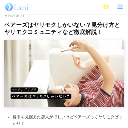
ホーム
恋愛
婚活・出会い
マッチングアプリ
ペアーズはヤリモクし
2023.05.04
ペアーズはヤリモクしかいない？見分け方と
ヤリモクコミュニティなど徹底解説！
将来を見据えた恋人がほしいけどペアーズってヤリモクばっ
かり？