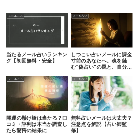
メール占い
メール占い
当たるメール占いランキン
しつこい占いメールに課金
グ【初回無料・安全】
寸前のあなたへ。魂を蝕
む“偽占い”の罠と、自分を
守る方法
メール占い
メール占い
無料占いメールは大丈夫？
開運の懸け橋は当たる？口
注意点を解説【占い師監
コミ・評判は本当か調査し
修】
たら驚愕の結果に