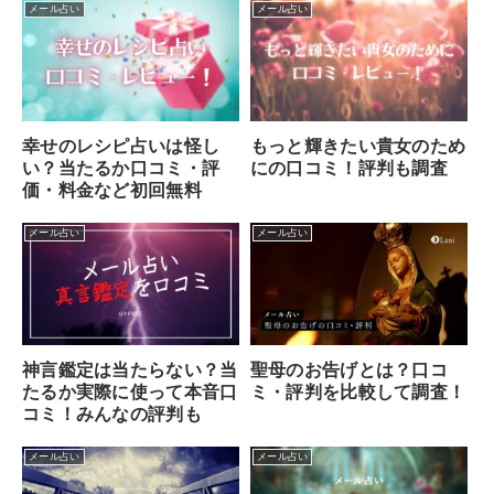
メール占い
メール占い
幸せのレシピ占いは怪し
もっと輝きたい貴女のため
い？当たるか口コミ・評
にの口コミ！評判も調査
価・料金など初回無料
メール占い
メール占い
神言鑑定は当たらない？当
聖母のお告げとは？口コ
たるか実際に使って本音口
ミ・評判を比較して調査！
コミ！みんなの評判も
メール占い
メール占い