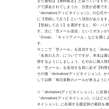
また最初は【無料鑑定】と謳っていますが
グで課金されてしまうか、注意が必要です
「divination(ディビネイション)」の公式サ
に【登録して占う】という項目があります
【登録して占う】を選択すると、ID・パ
す。次に「空メール送信」というボタンが出
「Gmail」「キャリアメール」などを開
す。
※ここで「空メール」を送信すると「divin
「名前の入力」についてですが、本名は避
用するようにしましょう。むやみに個人情
※「空メール」を送信する前に必ず【利用
その後「divination(ディビネイショ
して以降「毎日多数のメールが来るように
☆「divination(ディビネイション)」に
「divination(ディビネイション)」にはど
ネイション)」に在籍する鑑定師の素顔を