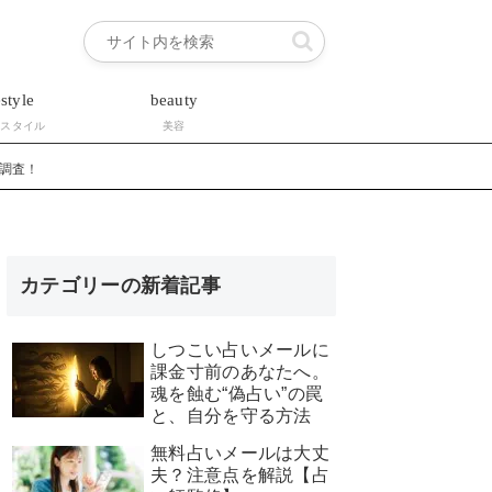
estyle
beauty
フスタイル
美容
て調査！
カテゴリーの新着記事
しつこい占いメールに
課金寸前のあなたへ。
魂を蝕む“偽占い”の罠
と、自分を守る方法
無料占いメールは大丈
夫？注意点を解説【占