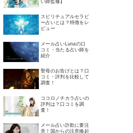
い師監修】
スピリチュアルセラピ
ー占いとは？特徴をレ
ビュー
メール占いLunaの口
コミ・当たる占い師を
紹介
聖母のお告げとは？口
コミ・評判を比較して
調査！
ココロノチカラ占いの
評判は？口コミを調
査！
メール占い詐欺に要注
意！国からの注意喚起