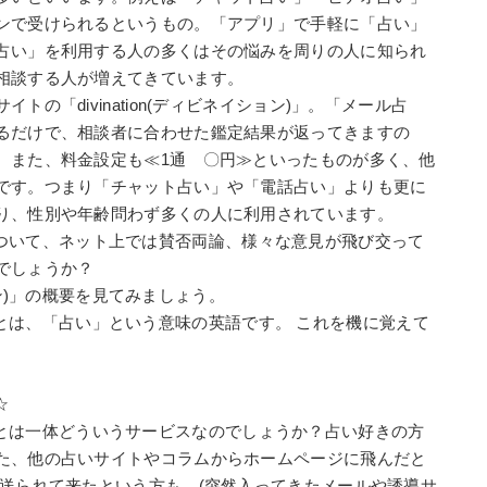
ンで受けられるというもの。「アプリ」で手軽に「占い」
占い」を利用する人の多くはその悩みを周りの人に知られ
相談する人が増えてきています。
の「divination(ディビネイション)」。「メール占
るだけで、相談者に合わせた鑑定結果が返ってきますの
。また、料金設定も≪1通 〇円≫といったものが多く、他
です。つまり「チャット占い」や「電話占い」よりも更に
り、性別や年齢問わず多くの人に利用されています。
ン)」について、ネット上では賛否両論、様々な意見が飛び交って
でしょうか？
ション)」の概要を見てみましょう。
ョン)」とは、「占い」という意味の英語です。 これを機に覚えて
☆
ョン)」とは一体どういうサービスなのでしょうか？占い好きの方
た、他の占いサイトやコラムからホームページに飛んだと
が送られて来たという方も。(突然入ってきたメールや誘導サ