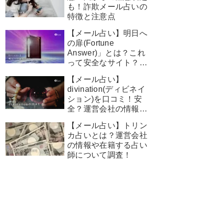
も！詐欺メール占いの
特徴と注意点
【メール占い】明日へ
の扉(Fortune
Answer)」とは？これ
って安全なサイト？運
営会社の情報や在籍す
【メール占い】
る占い師について調
divination(ディビネイ
査！
ション)を口コミ！安
全？運営会社の情報や
在籍する占い師につい
【メール占い】トリン
て調査！
カ占いとは？運営会社
の情報や在籍する占い
師について調査！