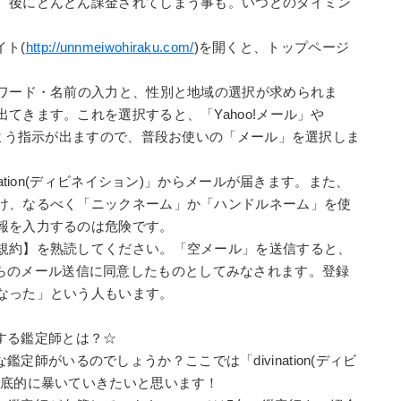
、後にどんどん課金されてしまう事も。いつどのタイミン
。
イト(
http://unnmeiwohiraku.com/
)を開くと、トップページ
。
スワード・名前の入力と、性別と地域の選択が求められま
てきます。これを選択すると、「Yahoo!メール」や
くよう指示が出ますので、普段お使いの「メール」を選択しま
ation(ディビネイション)」からメールが届きます。また、
け、なるべく「ニックネーム」か「ハンドルネーム」を使
報を入力するのは危険です。
規約】を熟読してください。「空メール」を送信すると、
ン)」からのメール送信に同意したものとしてみなされます。登録
なった」という人もいます。
在籍する鑑定師とは？☆
んな鑑定師がいるのでしょうか？ここでは「divination(ディビ
徹底的に暴いていきたいと思います！