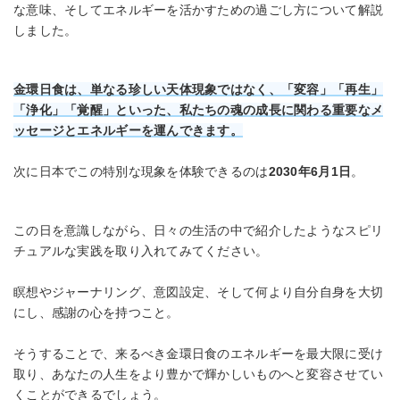
な意味、そしてエネルギーを活かすための過ごし方について解説
しました。
金環日食は、単なる珍しい天体現象ではなく、「変容」「再生」
「浄化」「覚醒」といった、私たちの魂の成長に関わる重要なメ
ッセージとエネルギーを運んできます。
次に日本でこの特別な現象を体験できるのは
2030年6月1日
。
この日を意識しながら、日々の生活の中で紹介したようなスピリ
チュアルな実践を取り入れてみてください。
瞑想やジャーナリング、意図設定、そして何より自分自身を大切
にし、感謝の心を持つこと。
そうすることで、来るべき金環日食のエネルギーを最大限に受け
取り、あなたの人生をより豊かで輝かしいものへと変容させてい
くことができるでしょう。