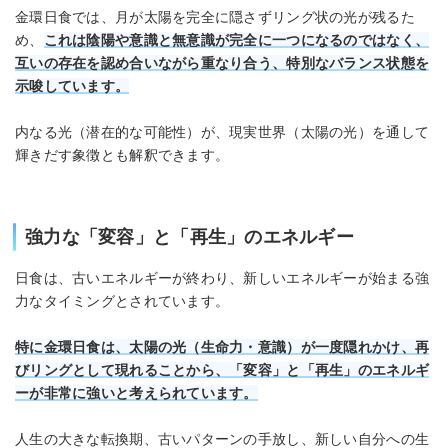
金環日食では、月が太陽を完全に隠さずリング状の光が残るた
め、
これは陰陽や意識と無意識が完全に一つになるのではなく、
互いの存在を認め合いながら重なり合う、特別なバランス状態を
示唆しています。
内なる光（潜在的な可能性）が、現実世界（太陽の光）を通して
輝きだす象徴とも解釈できます。
強力な「変容」と「再生」のエネルギー
日食は、古いエネルギーが終わり、新しいエネルギーが始まる強
力なタイミングとされています。
特に金環日食は、太陽の光（生命力・意識）が一度隠れかけ、再
びリングとして現れることから、「変容」と「再生」のエネルギ
ーが非常に強いと考えられています。
人生の大きな転換期、古いパターンの手放し、新しい自分への生