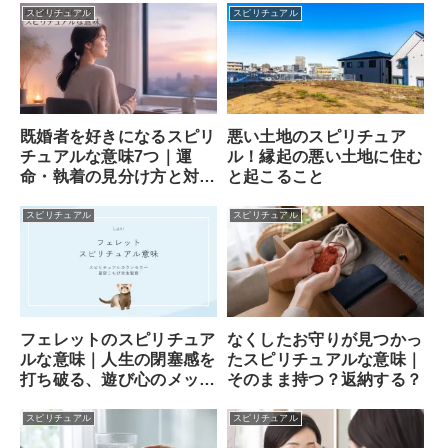
スピリチュアル
スピリチュアル
既婚者を好きになるスピリ
悪い土地のスピリチュア
チュアルな意味7つ｜運
ル！縁起の悪い土地に住む
命・執着の見分け方と対処
と起こること
法
スピリチュアル
スピリチュアル
フェレットのスピリチュア
なくしたお守りが見つかっ
ルな意味｜人生の閉塞感を
たスピリチュアルな意味｜
打ち破る、遊び心のメッセ
そのまま持つ？返納する？
ンジャー
スピリチュアル
スピリチュアル