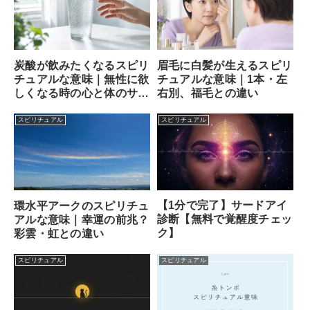
炭酸が飲みたくなるスピリ
眉毛に白髪が生えるスピリ
チュアルな意味｜無性に欲
チュアルな意味｜1本・左
しくなる時の心と体のサイ
右別、福毛との違い
ン
スピリチュアル
スピリチュアル
【1分で完了】サードアイ
環水平アークのスピリチュ
診断【無料で覚醒度チェッ
アルな意味｜幸運の前兆？
ク】
彩雲・虹との違い
スピリチュアル
スピリチュアル