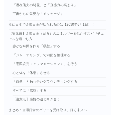
「潜在能力の開花」と「直感力の高まり」
宇宙からの重要な「メッセージ」
次に日本で金環日食が見られるのは【2030年6月1日】！
【実践編】金環日食（日食）のエネルギーを活かすスピリチュ
アルな過ごし方
静かな時間を作り「瞑想」する
「ジャーナリング」で内面を整理する
「意図設定（アファメーション）」を行う
心と体を「休息」させる
「自然」と触れ合いグラウンディングする
すべてに「感謝」する
【注意点】感情の波と向き合う
まとめ：金環日食のパワーを受け取り、輝く未来へ