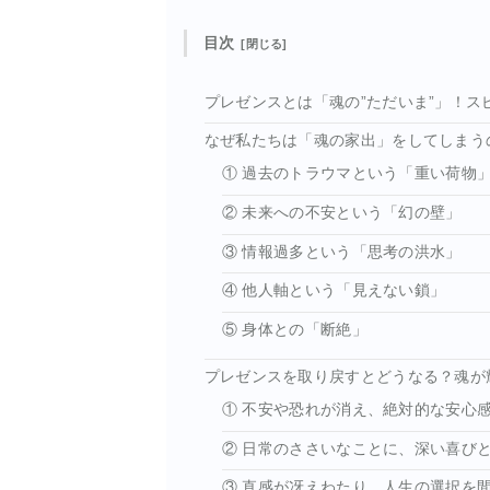
目次
プレゼンスとは「魂の”ただいま”」！ス
なぜ私たちは「魂の家出」をしてしまう
① 過去のトラウマという「重い荷物
② 未来への不安という「幻の壁」
③ 情報過多という「思考の洪水」
④ 他人軸という「見えない鎖」
⑤ 身体との「断絶」
プレゼンスを取り戻すとどうなる？魂が
① 不安や恐れが消え、絶対的な安心
② 日常のささいなことに、深い喜び
③ 直感が冴えわたり、人生の選択を