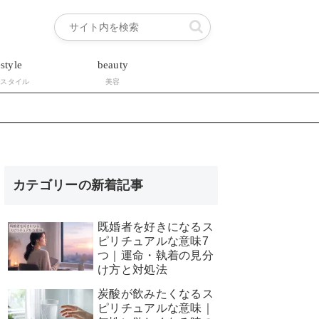
estyle
beauty
フスタイル
美容
カテゴリーの新着記事
既婚者を好きになるス
ピリチュアルな意味7
つ｜運命・執着の見分
け方と対処法
炭酸が飲みたくなるス
ピリチュアルな意味｜