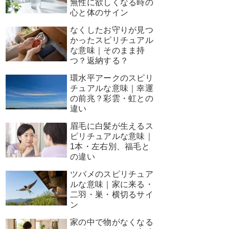
無性に欲しくなる時の
心と体のサイン
なくしたお守りが見つ
かったスピリチュアル
な意味｜そのまま持
つ？返納する？
環水平アークのスピリ
チュアルな意味｜幸運
の前兆？彩雲・虹との
違い
眉毛に白髪が生えるス
ピリチュアルな意味｜
1本・左右別、福毛と
の違い
ツバメのスピリチュア
ルな意味｜家に来る・
二羽・巣・横切るサイ
ン
家の中で物がなくなる