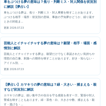
車をぶつける夢の意味は？焦り・判断ミス・対人関係を状況別
に解説【夢占い】
車をぶつける夢は、焦り・判断ミス・対人摩擦を映すことがあります。
ぶつける相手・場所・状況別の意味、事故の予知夢かどうか、繰り返す
ときの対処ま…
更新 2026.07.23
芸能人とイチャイチャする夢の意味は？願望・相手・場面・感
情別に解説
芸能人とイチャイチャする夢は、願望だけでなく承認されたい気持ちや
理想の自己像、刺激への期待を映すことがあります。好き・知らない・
アイドル別、…
更新 2026.07.23
【夢占い】カマキリの夢の意味は？緑・大きい・捕まえる・殺
すなど状況別に解説
カマキリの夢は、鋭い集中力や自分を守る感覚を表す一方、緊張や対人
警戒を映すこともあります。緑・茶色・白、大きさや数、捕まえる・殺
す・逃げる・…