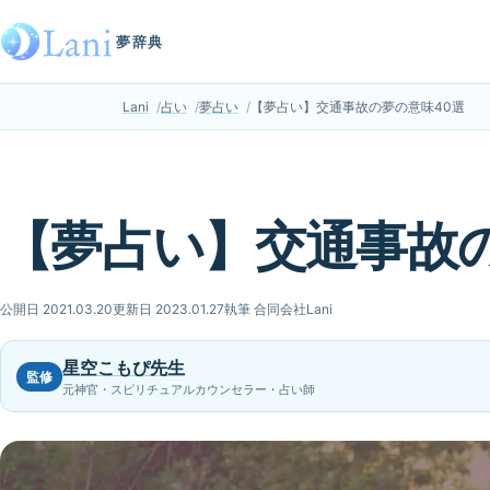
夢辞典
Lani
占い
夢占い
【夢占い】交通事故の夢の意味40選
【夢占い】交通事故の
公開日 2021.03.20
更新日 2023.01.27
執筆 合同会社Lani
星空こもぴ先生
監修
元神官・スピリチュアルカウンセラー・占い師