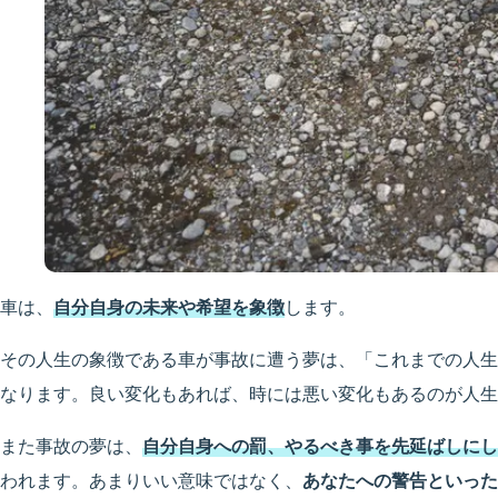
車は、
自分自身の未来や希望を象徴
します。
その人生の象徴である車が事故に遭う夢は、「これまでの人生
なります。良い変化もあれば、時には悪い変化もあるのが人生
また事故の夢は、
自分自身への罰、やるべき事を先延ばしにし
われます。あまりいい意味ではなく、
あなたへの警告といった