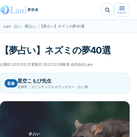
夢辞典
メニュー
Lani
占い
夢占い
【夢占い】ネズミの夢40選
【夢占い】ネズミの夢40選
公開日 2021.03.31
更新日 2023.12.09
執筆 合同会社Lani
星空こもぴ先生
監修
元神官・スピリチュアルカウンセラー・占い師