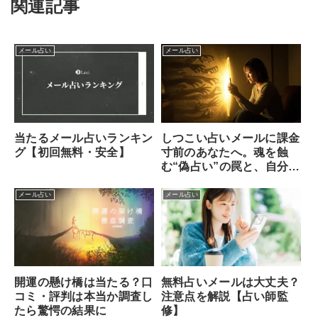
関連記事
メール占い
メール占い
当たるメール占いランキン
しつこい占いメールに課金
グ【初回無料・安全】
寸前のあなたへ。魂を蝕
む“偽占い”の罠と、自分を
守る方法
メール占い
メール占い
無料占いメールは大丈夫？
開運の懸け橋は当たる？口
注意点を解説【占い師監
コミ・評判は本当か調査し
修】
たら驚愕の結果に