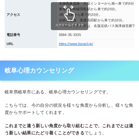
名神高速道路 大垣インターから南へ車で約5分。
東海道新幹線羽島駅から車で約20分。
アクセス
JR大垣駅から車で約20分。
近鉄養老線 美濃高田駅から車で約10分。
スクロールできます
バスのご利用の方は、名阪近鉄バス海津線笠郷下車 
電話番号
0584-35-3335
URL
https://www.funacli.jp/
岐阜心理カウンセリング
岐阜県岐阜市にある、岐阜心理カウンセリングです。
こちらでは、今の自分の状況を様々な角度から分析し、様々な角
度からサポートしてくれます。
これまでと違う新しい角度から取り組むことで、これまでとは違
う新しい結果にたどり着くことができる
でしょう。