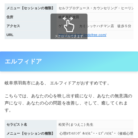
メニュー【セッションの種類】
セルフプロデュース・カウンセリング・ヒーリン
住所
岐阜市西改田
アクセス
ゲンキー カミシッケハチマン店 徒歩５分
URL
https://machelir.jimdofree.com/
スクロールできます
エルフィドア
岐阜県羽島市にある、 エルフィドアがおすすめです。
こちらでは、あなたの心を映し出す鏡になり、あなたの無意識の
声になり、あなたの心の問題を改善し、そして、癒してくれま
す。
セラピスト名
松笑子(まつえこ) 先生
メニュー【セッションの種類】
心理ｶｳﾝｾﾘﾝｸﾞ＆ｾﾗﾋﾟｰ・ﾋﾌﾟﾉｾﾗﾋﾟｰ（催