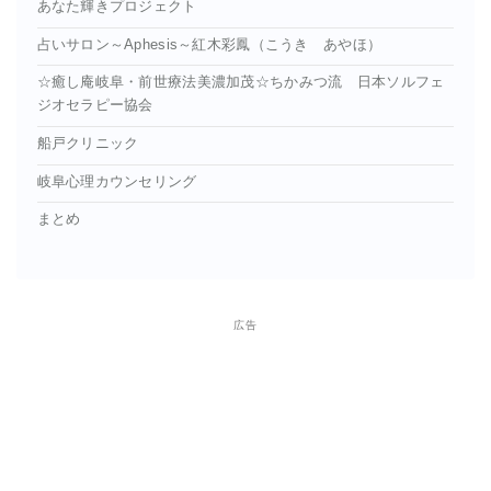
あなた輝きプロジェクト
占いサロン～Aphesis～紅木彩鳳（こうき あやほ）
☆癒し庵岐阜・前世療法美濃加茂☆ちかみつ流 日本ソルフェ
ジオセラピー協会
船戸クリニック
岐阜心理カウンセリング
まとめ
広告