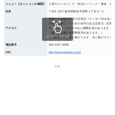
メニュー【セッションの種類】
心理カウンセリング・気功ヒーリング・整体・ヒ
住所
〒501-3107 岐阜県岐阜市加野４丁目８−３
国道１５６線の芥見の交差点（ケーヨーD2があり
長良川を渡り、一つ目の信号のある交差点（左側
アクセス
左に曲がり、２００m位に横断歩道があります。
（途中、左側に加野郵便局があります。）
スクロールできます
その横断歩道を右に曲がります。右に曲がり３つ
電話番号
090-9197-9988
URL
http://kagayakinote.com/
広告