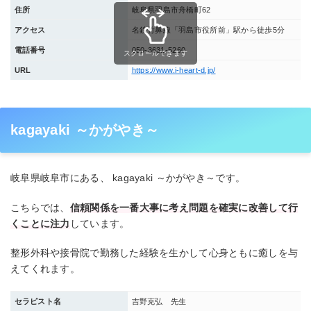
住所
岐阜県羽島市舟橋町62
アクセス
名鉄竹鼻線「羽島市役所前」駅から徒歩5分
電話番号
050-3631-5260
スクロールできます
URL
https://www.i-heart-d.jp/
kagayaki ～かがやき～
岐阜県岐阜市にある、 kagayaki ～かがやき～です。
こちらでは、
信頼関係を一番大事に考え問題を確実に改善して行
くことに注力
しています。
整形外科や接骨院で勤務した経験を生かして心身ともに癒しを与
えてくれます。
セラピスト名
吉野克弘 先生