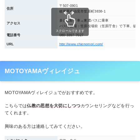
〒507-0901
住所
岐阜県多治見市笠原町3838-1
多治見駅下車→東濃バスに乗車
アクセス
バス停留場：笠原役場前（笠原庁舎）で下車、徒
スクロールできます
電話番号
080-3397-7027
URL
http://www.chienomori.com/
MOTOYAMAヴィレイジュ
MOTOYAMAヴィレイジュでがおすすめです。
こちらでは
仏教の思想を大切にしつつ
カウンセリングなどを行っ
てくれます。
興味のある方は連絡してみてください。