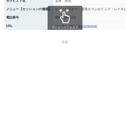
セラピスト名
玄珠 先生
メニュー【セッションの種類】
ヒプノセラピー・霊視カウンセリング・レイキヒ
電話番号
052-753-8123
URL
http://vi-reijou.com/siratama/
スクロールできます
広告