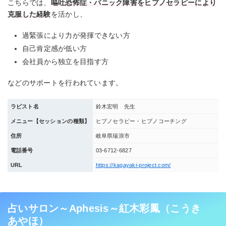
こちらでは、
嘔吐恐怖症・パニック障害をヒプノセラピーにより
克服した経験
を活かし、
過緊張により力が発揮できない方
自己肯定感が低い方
会社員から独立を目指す方
などのサポートを行われています。
ラピスト名
鈴木宏明 先生
メニュー【セッションの種類】
ヒプノセラピー・ヒプノコーチング
住所
岐阜県瑞浪市
電話番号
03-6712-6827
URL
https://kagayaki-project.com/
占いサロン～Aphesis～紅木彩鳳（こうき
あやほ）