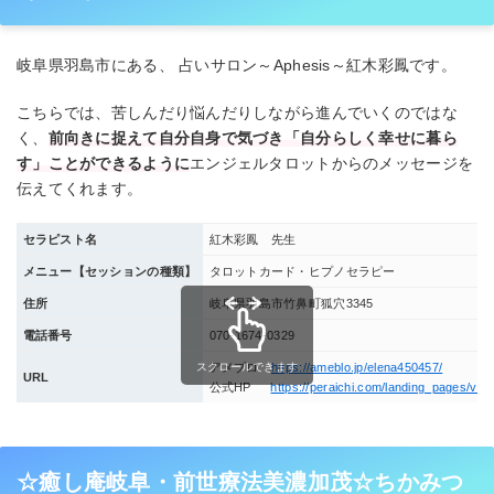
岐阜県羽島市にある、 占いサロン～Aphesis～紅木彩鳳です。
こちらでは、苦しんだり悩んだりしながら進んでいくのではな
く、
前向きに捉えて自分自身で気づき「自分らしく幸せに暮ら
す」ことができるように
エンジェルタロットからのメッセージを
伝えてくれます。
セラピスト名
紅木彩鳳 先生
メニュー【セッションの種類】
タロットカード・ヒプノセラピー
住所
岐阜県羽島市竹鼻町狐穴3345
電話番号
070-1674-0329
スクロールできます
アメブロ
https://ameblo.jp/elena450457/
URL
公式HP
https://peraichi.com/landing_pages/vie
☆癒し庵岐阜・前世療法美濃加茂☆ちかみつ