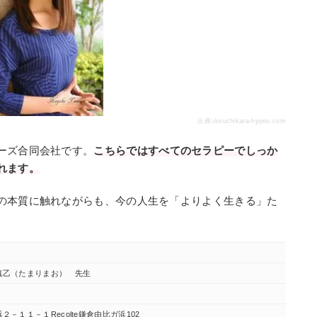
出典:
ikiruchikara-hypno.com
ーズ合同会社です。
こちらではすべてのセラピーでしっか
れます。
の本質に触れながらも、今の人生を「よりよく生きる」た
真乙（たまりまお） 先生
－１１－１Recolte鎌倉由比ガ浜102