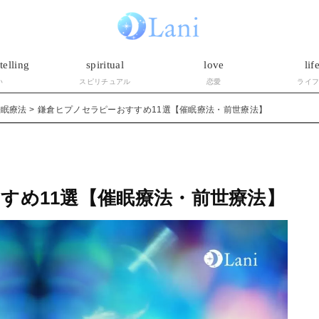
telling
spiritual
love
lif
い
スピリチュアル
恋愛
ライ
催眠療法
鎌倉ヒプノセラピーおすすめ11選【催眠療法・前世療法】
すめ11選【催眠療法・前世療法】