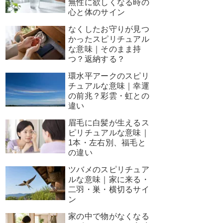
無性に欲しくなる時の
心と体のサイン
なくしたお守りが見つ
かったスピリチュアル
な意味｜そのまま持
つ？返納する？
環水平アークのスピリ
チュアルな意味｜幸運
の前兆？彩雲・虹との
違い
眉毛に白髪が生えるス
ピリチュアルな意味｜
1本・左右別、福毛と
の違い
ツバメのスピリチュア
ルな意味｜家に来る・
二羽・巣・横切るサイ
ン
家の中で物がなくなる