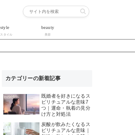
estyle
beauty
フスタイル
美容
カテゴリーの新着記事
既婚者を好きになるス
ピリチュアルな意味7
つ｜運命・執着の見分
け方と対処法
炭酸が飲みたくなるス
ピリチュアルな意味｜