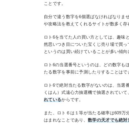
ことです。
自分で違う数字を6個選ばなければなりま
や攻略法を教えてくれるサイトが数多く存
ロト6を当てた人の買い方としては、趣味
然思いつき目についた宝くじ売り場で買っ
というのは買い続けていることが多い傾向
ロト6の当選番号というのは、どの数字も
たる数字を事前に予測したりすることはで
ロト6で絶対当たる数字がないのは、当選
くはん）式遠心力抽選機で抽選されていて
れている
からです。
また、ロト６は１等が当たる確率は609万
はまれなことであり、
数学の天才でも絶対