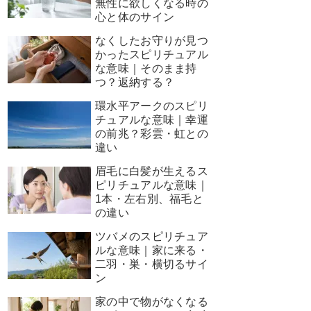
無性に欲しくなる時の
心と体のサイン
なくしたお守りが見つ
かったスピリチュアル
な意味｜そのまま持
つ？返納する？
環水平アークのスピリ
チュアルな意味｜幸運
の前兆？彩雲・虹との
違い
眉毛に白髪が生えるス
ピリチュアルな意味｜
1本・左右別、福毛と
の違い
ツバメのスピリチュア
ルな意味｜家に来る・
二羽・巣・横切るサイ
ン
家の中で物がなくなる