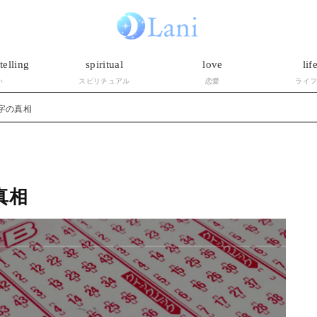
telling
spiritual
love
lif
い
スピリチュアル
恋愛
ライ
字の真相
真相