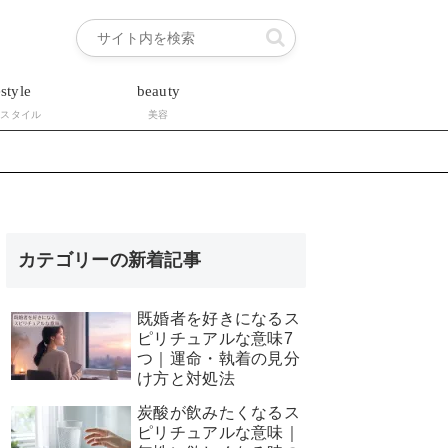
estyle
beauty
フスタイル
美容
カテゴリーの新着記事
既婚者を好きになるス
ピリチュアルな意味7
つ｜運命・執着の見分
け方と対処法
炭酸が飲みたくなるス
ピリチュアルな意味｜