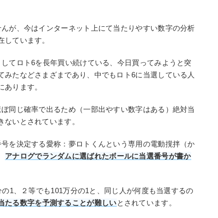
せんが、今はインターネット上にて当たりやすい数字の分析
在しています。
としてロト6を長年買い続けている、今日買ってみようと突
てみたなどさまざまであり、中でもロト6に当選している人
にあります。
ほぼ同じ確率で出るため（一部出やすい数字はある）絶対当
きないとされています。
番号を決定する愛称：夢ロトくんという専用の電動撹拌（か
、
アナログでランダムに選ばれたボールに当選番号が書か
分の1、２等でも101万分の1と、同じ人が何度も当選するの
当たる数字を予測することが難しい
とされています。