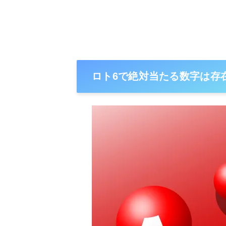
ロト6で絶対当たる数字は存