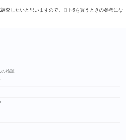
底調査したいと思いますので、ロト6を買うときの参考にな
！
法の検証
？
？